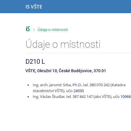
P
P
P
P
IS VŠTE
ř
ř
ř
ř
e
e
e
e
s
s
s
s
k
k
k
k
>
Údaje o místnosti
o
o
o
o
č
č
č
č
Údaje o místnosti
i
i
i
i
t
t
t
t
n
n
n
n
D210 L
a
a
a
a
h
h
o
p
VŠTE, Okružní 10, České Budějovice, 370 01
o
l
b
a
r
a
s
t
Ing. arch. Jaromír Srba, Ph.D., tel. 380 070 242 (Katedra
n
v
a
i
stavebnictví VŠTE), učo
24930
í
i
h
č
Ing. Václav Študlar, tel. 387 842 147 (abs VŠTE), učo
10968
l
č
k
i
k
u
š
u
t
u