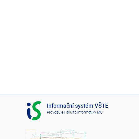
I
Informační systém VŠTE
S
Provozuje
Fakulta informatiky MU
V
Š
T
E