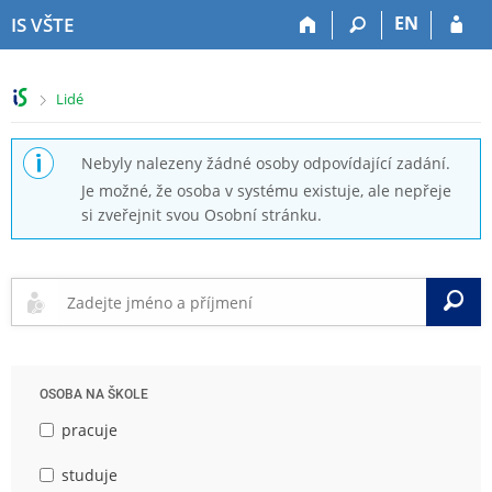
P
P
P
P
EN
IS VŠTE
ř
ř
ř
ř
e
e
e
e
s
s
s
s
>
Lidé
k
k
k
k
o
o
o
o
č
č
č
č
Nebyly nalezeny žádné osoby odpovídající zadání.
i
i
i
i
Je možné, že osoba v systému existuje, ale nepřeje
t
t
t
t
si zveřejnit svou Osobní stránku.
n
n
n
n
a
a
a
a
h
h
o
p
o
l
b
a
V
r
a
s
t
n
v
a
i
í
i
h
č
l
č
k
OSOBA NA ŠKOLE
i
k
u
š
u
pracuje
t
u
studuje