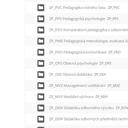
ZP_PVC Pedagogika volného času
ZP_PVC
ZP_PPS Pedagogická psychologie
ZP_PPS
ZP_POV Komparativní pedagogika v odborném
ZP_PME Pedagogická metodologie, evaluace 
ZP_PKO Pedagogická komunikace
ZP_PKO
ZP_OPS Obecná psychologie
ZP_OPS
ZP_ODI Obecná didaktika
ZP_ODI
ZP_MVZ Management vzdělávání
ZP_MVZ
ZP_MVY Mediální výchova
ZP_MVY
ZP_DOV Didaktika odborného výcviku
ZP_DO
ZP_DOP Didaktika odborných předmětů techn