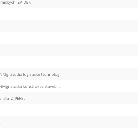
omických
ZP_DEK
Z_PKMLOG Přípravný kurz k přijímací zkoušce NMgr.studia logistické technologie
Z_PKMLOG
Z_PKMKOS Přípravný kurz k přijímací zkoušce NMgr.studia konstrukce staveb
Z_PKMKOS
alista
Z_PERSL
Z