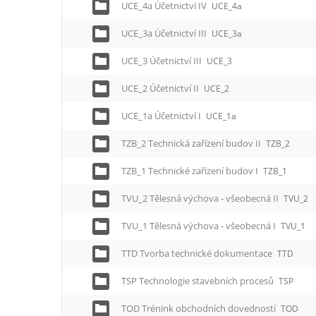
UCE_4a Účetnictví IV
UCE_4a
UCE_3a Účetnictví III
UCE_3a
UCE_3 Účetnictví III
UCE_3
UCE_2 Účetnictví II
UCE_2
UCE_1a Účetnictví I
UCE_1a
TZB_2 Technická zařízení budov II
TZB_2
TZB_1 Technické zařízení budov I
TZB_1
TVU_2 Tělesná výchova - všeobecná II
TVU_2
TVU_1 Tělesná výchova - všeobecná I
TVU_1
TTD Tvorba technické dokumentace
TTD
TSP Technologie stavebních procesů
TSP
TOD Trénink obchodních dovedností
TOD