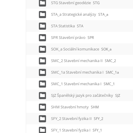
STG Stavební geodézie
STG
STA_a Strategické analýzy
STA_a
STA Statistika
STA
SPR Stavební právo
SPR
SOK_a Sociální komunikace
SOK_a
SMC_2 Stavební mechanika II
SMC_2
SMC_1a Stavební mechanika I
SMC_1a
SMC_1 Stavební mechanika I
SMC_1
SJZ Španělský jazyk pro začátečníky
SJZ
SHM Stavební hmoty
SHM
SFY_2 Stavební fyzika II
SFY_2
SFY_1 Stavební fyzika I
SFY_1