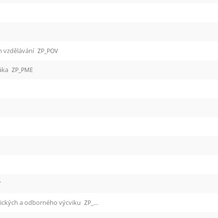
 vzdělávání
ZP_POV
žáka
ZP_PME
V
ických a odborného výcviku
ZP_DOP