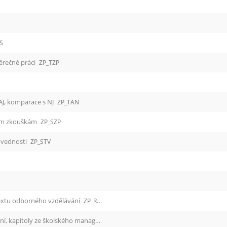
S
ěrečné práci
ZP_TZP
J, komparace s NJ
ZP_TAN
ným zkouškám
ZP_SZP
ovednosti
ZP_STV
extu odborného vzdělávání
ZP_RVP
ZP_RVM Řízení výchovy a odborného vzdělávání, kapitoly ze školského managementu
ZP_RVM