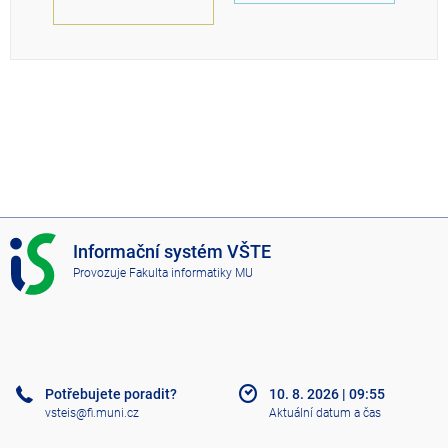
I
Informační systém VŠTE
S
Provozuje
Fakulta informatiky MU
V
Š
T
E
Potřebujete poradit?
10. 8. 2026
|
09:55
vsteis@fi.muni.cz
Aktuální datum a čas