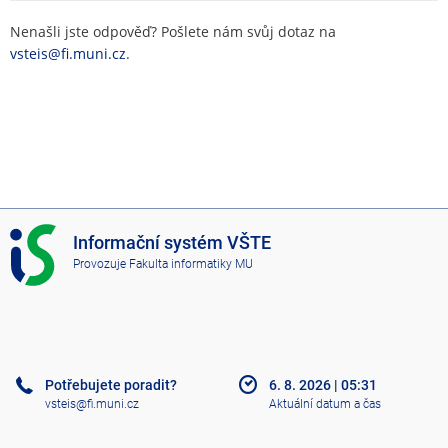
Nenašli jste odpověď? Pošlete nám svůj dotaz na
vsteis@fi.muni.cz
.
I
Informační systém VŠTE
S
Provozuje
Fakulta informatiky MU
V
Š
T
E
Potřebujete poradit?
6. 8. 2026
|
05:31
vsteis@fi.muni.cz
Aktuální datum a čas