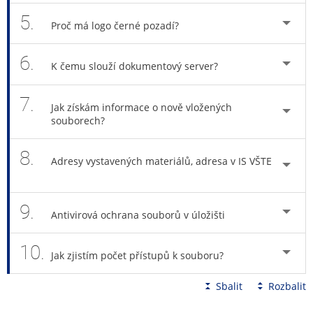
5.
Proč má logo černé pozadí?
6.
K čemu slouží dokumentový server?
7.
Jak získám informace o nově vložených
souborech?
8.
Adresy vystavených materiálů, adresa v IS VŠTE
9.
Antivirová ochrana souborů v úložišti
10.
Jak zjistím počet přístupů k souboru?
Sbalit
Rozbalit