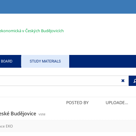
 ekonomická v Českých Budějovicích
E BOARD
STUDY MATERIALS
POSTED BY
UPLOADED/CREATED
České Budějovice
vste
ace EKO