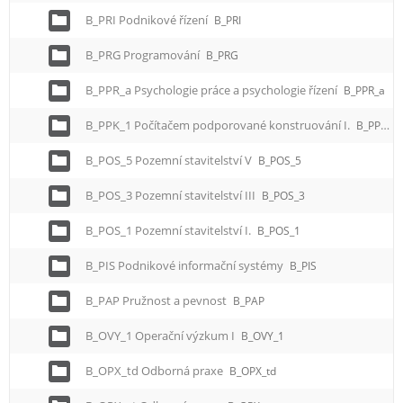
B_PRI Podnikové řízení
B_PRI
B_PRG Programování
B_PRG
B_PPR_a Psychologie práce a psychologie řízení
B_PPR_a
B_PPK_1 Počítačem podporované konstruování I.
B_PPK_1
B_POS_5 Pozemní stavitelství V
B_POS_5
B_POS_3 Pozemní stavitelství III
B_POS_3
B_POS_1 Pozemní stavitelství I.
B_POS_1
B_PIS Podnikové informační systémy
B_PIS
B_PAP Pružnost a pevnost
B_PAP
B_OVY_1 Operační výzkum I
B_OVY_1
B_OPX_td Odborná praxe
B_OPX_td