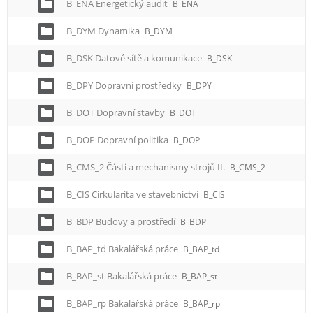
B_ENA Energetický audit
B_ENA
B_DYM Dynamika
B_DYM
B_DSK Datové sítě a komunikace
B_DSK
B_DPY Dopravní prostředky
B_DPY
B_DOT Dopravní stavby
B_DOT
B_DOP Dopravní politika
B_DOP
B_CMS_2 Části a mechanismy strojů II.
B_CMS_2
B_CIS Cirkularita ve stavebnictví
B_CIS
B_BDP Budovy a prostředí
B_BDP
B_BAP_td Bakalářská práce
B_BAP_td
B_BAP_st Bakalářská práce
B_BAP_st
B_BAP_rp Bakalářská práce
B_BAP_rp