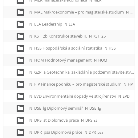
N_MEK Manažerská ekonomika
N_MEK
N_MAE Makroekonomie – pro magisterské studium
N_MAE
N_LEA Leadership
N_LEA
N_KST_2b Konstrukce staveb II.
N_KST_2b
N_HSS Hospodářská a sociální statistika
N_HSS
N_HOM Hodnotový management
N_HOM
N_GZP_a Geotechnika, zakládání a podzemní stavitelství
N
N_FIP Finance podniku – pro magisterské studium
N_FIP
N_EVD Environmentální dopady ve strojírenství
N_EVD
N_DSE_lg Diplomový seminář
N_DSE_lg
N_DPS_st Diplomová práce
N_DPS_st
N_DPR_psa Diplomová práce
N_DPR_psa