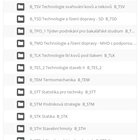
B_TSV Technologie svařování kovů a nekovů
B_TSV
B_TSD Technologie a řízení dopravy - SD
B_TSD
B_TPO_1 Týden podnikání pro bakalářské studium
B_TPO_1
B_TMD Technologie a řízení dopravy - MHD s podporou zelených dovedností a udržitelnosti
B_TLK Technologie lití kovů pod tlakem
B_TLK
B_TES_2 Technologie staveb II
B_TES_2
B_TEM Termomechanika
B_TEM
B_STT Statistika pro techniky
B_STT
B_STM Podniková strategie
B_STM
B_STK Statika
B_STK
B_STH Stavební hmoty
B_STH