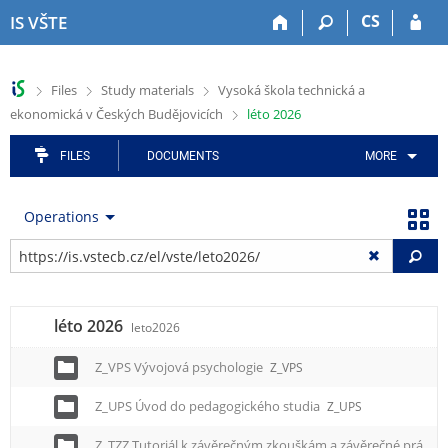
S
S
S
S
S
CS
IS VŠTE
k
k
k
k
k
i
i
i
i
i
p
p
p
p
p
>
>
>
Files
Study materials
Vysoká škola technická a
t
t
t
t
t
>
ekonomická v Českých Budějovicích
léto 2026
o
o
o
o
o
t
h
a
c
f
o
e
p
o
o
FILES
DOCUMENTS
MORE
p
a
p
n
o
b
d
l
t
t
Operations
a
e
i
e
e
r
r
c
n
r
Fi
a
t
t
i
léto 2026
o
leto2026
n
m
Z_VPS Vývojová psychologie
Z_VPS
e
Z_UPS Úvod do pedagogického studia
Z_UPS
n
u
Z_TZZ Tutoriál k závěrečným zkouškám a závěrečné práci
Z