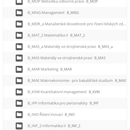
B_MOP Metodika odborné práce
B_MOP
B_MNG Management
B_MNG
B_MDR_a Manažerské dovednosti pro řízení lidských zdrojů
B_MAT_2 Matematika II
B_MAT_2
B_MAS_a Materiály ve strojírenské praxi
B_MAS_a
B_MAS Materiály ve strojírenské praxi
B_MAS
B_MAR Marketing
B_MAR
B_MAE Makroekonomie - pro bakalářské studium
B_MAE
B_KVM Kvantitativní management
B_KVM
B_IPP Informatika pro personalisty
B_IPP
B_INO Řízení inovací
B_INO
B_INF_2 Informatika II
B_INF_2