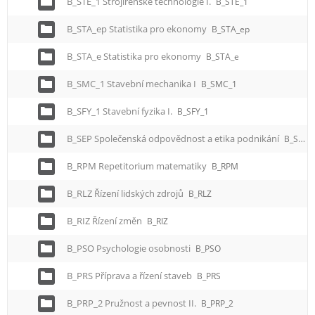
B_STE_1 Strojírenské technologie I.
B_STE_1
B_STA_ep Statistika pro ekonomy
B_STA_ep
B_STA_e Statistika pro ekonomy
B_STA_e
B_SMC_1 Stavební mechanika I
B_SMC_1
B_SFY_1 Stavební fyzika I.
B_SFY_1
B_SEP Společenská odpovědnost a etika podnikání
B_SEP
B_RPM Repetitorium matematiky
B_RPM
B_RLZ Řízení lidských zdrojů
B_RLZ
B_RIZ Řízení změn
B_RIZ
B_PSO Psychologie osobnosti
B_PSO
B_PRS Příprava a řízení staveb
B_PRS
B_PRP_2 Pružnost a pevnost II.
B_PRP_2