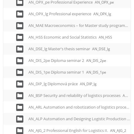
AN_OPX_pe Professional Experience
AN_OPX_pe
AN_OPX_lg Professional experience
AN_OPX_lg
AN_MAE Macroeconomics – for Master study programme
AN_HSS Economic and Social Statistics
AN_HSS
AN_DSE_lg Master's thesis seminar
AN_DSE_lg
AN_DIS_2pe Diploma seminar 2
AN_DIS_2pe
AN_DIS_1pe Diploma seminar 1
AN_DIS_1pe
AN_DIP_lg Diplomová práce
AN_DIP_lg
AN_BSP Security and reliability of logistics processes
AN_BSP
AN_ARL Automation and robotization of logistics processes
AN_ALP Automation and Designing Logistic Production Processes - for Master study programme
AN_AJG_2 Professional English for Logistics II.
AN_AJG_2