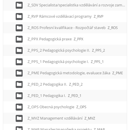
Z_SDV Specialista/specialistka vzdělávání a rozvoje zaměstnanců
Z_RVP Rámcové vzdělávací programy
Z_RVP
Z_ROS Profesní kvalifikace - Rozpočtář staveb
Z_ROS
Z_PPX Pedagogická praxe
Z_PPX
Z_PPS_2 Pedagogická psychologie II.
Z_PPS_2
Z_PPS_1 Pedagogická psychologie I.
Z_PPS_1
Z_PME Pedagogická metodologie, evaluace žáka
Z_PME
Z_PED_2 Pedagogika II.
Z_PED_2
Z_PED_1 Pedagogika I.
Z_PED_1
Z_OPS Obecná psychologie
Z_OPS
Z_MVZ Management vzdělávání
Z_MVZ
Z_MAP Manažer/manažerka projektu
Z_MAP