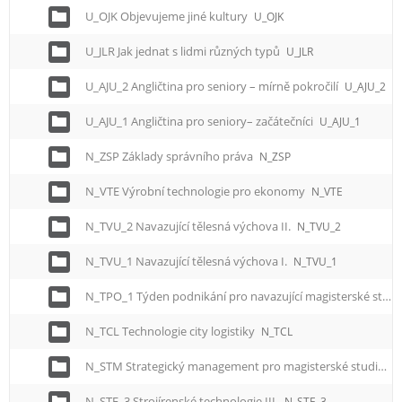
U_OJK Objevujeme jiné kultury
U_OJK
U_JLR Jak jednat s lidmi různých typů
U_JLR
U_AJU_2 Angličtina pro seniory – mírně pokročilí
U_AJU_2
U_AJU_1 Angličtina pro seniory– začátečníci
U_AJU_1
N_ZSP Základy správního práva
N_ZSP
N_VTE Výrobní technologie pro ekonomy
N_VTE
N_TVU_2 Navazující tělesná výchova II.
N_TVU_2
N_TVU_1 Navazující tělesná výchova I.
N_TVU_1
N_TPO_1 Týden podnikání pro navazující magisterské studium
N_TCL Technologie city logistiky
N_TCL
N_STM Strategický management pro magisterské studium
N_STE_3 Strojírenské technologie III.
N_STE_3