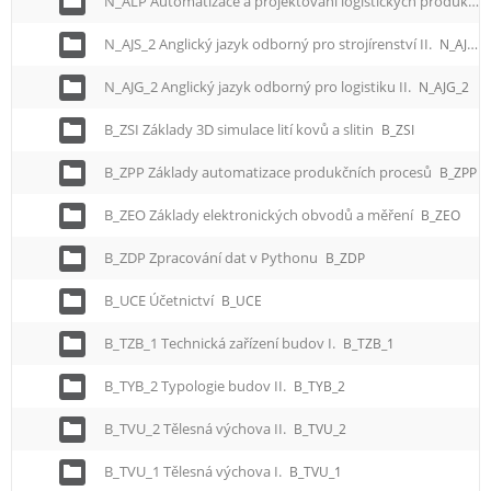
N_ALP Automatizace a projektování logistických produkčních procesů – pro magisterské studium
N_AJS_2 Anglický jazyk odborný pro strojírenství II.
N_AJS_2
N_AJG_2 Anglický jazyk odborný pro logistiku II.
N_AJG_2
B_ZSI Základy 3D simulace lití kovů a slitin
B_ZSI
B_ZPP Základy automatizace produkčních procesů
B_ZPP
B_ZEO Základy elektronických obvodů a měření
B_ZEO
B_ZDP Zpracování dat v Pythonu
B_ZDP
B_UCE Účetnictví
B_UCE
B_TZB_1 Technická zařízení budov I.
B_TZB_1
B_TYB_2 Typologie budov II.
B_TYB_2
B_TVU_2 Tělesná výchova II.
B_TVU_2
B_TVU_1 Tělesná výchova I.
B_TVU_1