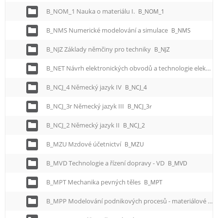
B_NOM_1 Nauka o materiálu I.
B_NOM_1
B_NMS Numerické modelování a simulace
B_NMS
B_NJZ Základy němčiny pro techniky
B_NJZ
B_NET Návrh elektronických obvodů a technologie elektroniky
B_NCJ_4 Německý jazyk IV
B_NCJ_4
B_NCJ_3r Německý jazyk III
B_NCJ_3r
B_NCJ_2 Německý jazyk II
B_NCJ_2
B_MZU Mzdové účetnictví
B_MZU
B_MVD Technologie a řízení dopravy - VD
B_MVD
B_MPT Mechanika pevných těles
B_MPT
B_MPP Modelování podnikových procesů - materiálové toky