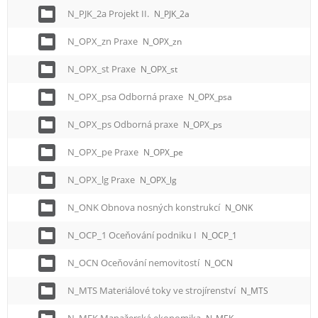
N_PJK_2a Projekt II.
N_PJK_2a
N_OPX_zn Praxe
N_OPX_zn
N_OPX_st Praxe
N_OPX_st
N_OPX_psa Odborná praxe
N_OPX_psa
N_OPX_ps Odborná praxe
N_OPX_ps
N_OPX_pe Praxe
N_OPX_pe
N_OPX_lg Praxe
N_OPX_lg
N_ONK Obnova nosných konstrukcí
N_ONK
N_OCP_1 Oceňování podniku I
N_OCP_1
N_OCN Oceňování nemovitostí
N_OCN
N_MTS Materiálové toky ve strojírenství
N_MTS