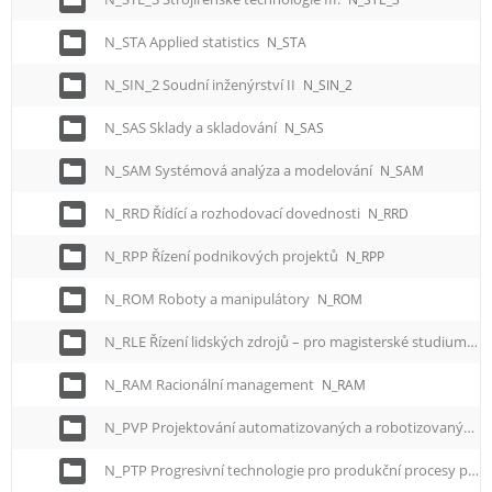
N_STA Applied statistics
N_STA
N_SIN_2 Soudní inženýrství II
N_SIN_2
N_SAS Sklady a skladování
N_SAS
N_SAM Systémová analýza a modelování
N_SAM
N_RRD Řídící a rozhodovací dovednosti
N_RRD
N_RPP Řízení podnikových projektů
N_RPP
N_ROM Roboty a manipulátory
N_ROM
N_RLE Řízení lidských zdrojů – pro magisterské studium
N_
N_RAM Racionální management
N_RAM
N_PVP Projektování automatizovaných a robotizovaných výrobních procesů
N_PTP Progresivní technologie pro produkční procesy pro magisterské studium