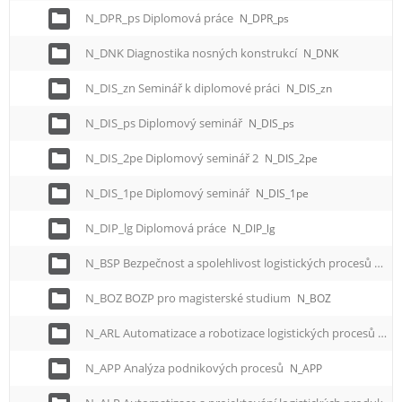
N_DPR_ps Diplomová práce
N_DPR_ps
N_DNK Diagnostika nosných konstrukcí
N_DNK
N_DIS_zn Seminář k diplomové práci
N_DIS_zn
N_DIS_ps Diplomový seminář
N_DIS_ps
N_DIS_2pe Diplomový seminář 2
N_DIS_2pe
N_DIS_1pe Diplomový seminář
N_DIS_1pe
N_DIP_lg Diplomová práce
N_DIP_lg
N_BSP Bezpečnost a spolehlivost logistických procesů
N_B
N_BOZ BOZP pro magisterské studium
N_BOZ
N_ARL Automatizace a robotizace logistických procesů
N_A
N_APP Analýza podnikových procesů
N_APP