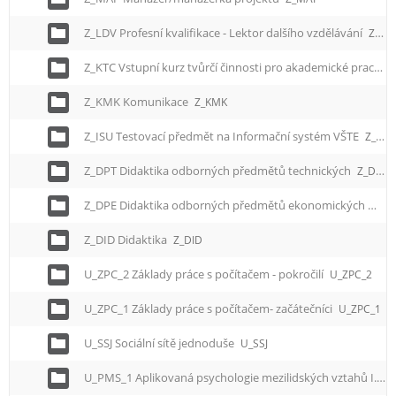
Z_LDV Profesní kvalifikace - Lektor dalšího vzdělávání
Z_LDV
Z_KTC Vstupní kurz tvůrčí činnosti pro akademické pracovníky
Z_KMK Komunikace
Z_KMK
Z_ISU Testovací předmět na Informační systém VŠTE
Z_ISU
Z_DPT Didaktika odborných předmětů technických
Z_DPT
Z_DPE Didaktika odborných předmětů ekonomických
Z_D
Z_DID Didaktika
Z_DID
U_ZPC_2 Základy práce s počítačem - pokročilí
U_ZPC_2
U_ZPC_1 Základy práce s počítačem- začátečníci
U_ZPC_1
U_SSJ Sociální sítě jednoduše
U_SSJ
U_PMS_1 Aplikovaná psychologie mezilidských vztahů I.
U_