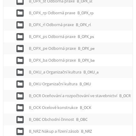
B_OPX_st Odborná praxe
B_OPX_st
B_OPX_rp Odborná praxe
B_OPX_rp
B_OPX_rl Odborná praxe
B_OPX_rl
B_OPX_ps Odborná praxe
B_OPX_ps
B_OPX_pe Odborná praxe
B_OPX_pe
B_OPX_ba Odborná praxe
B_OPX_ba
B_OKU_a Organizační kultura
B_OKU_a
B_OKU Organizační kultura
B_OKU
B_OCR Oceňování a rozpočtování ve stavebnictví
B_OCR
B_OCK Ocelové konstrukce
B_OCK
B_OBC Obchodní činnost
B_OBC
B_NRZ Nákup a řízení zásob
B_NRZ