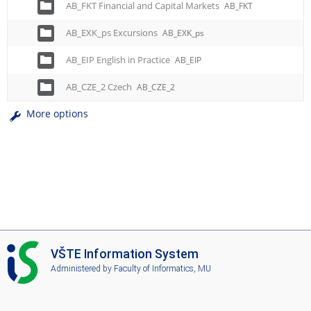
AB_FKT Financial and Capital Markets
AB_FKT
AB_EXK_ps Excursions
AB_EXK_ps
AB_EIP English in Practice
AB_EIP
AB_CZE_2 Czech
AB_CZE_2
More options
I
VŠTE Information System
S
Administered by
Faculty of Informatics, MU
V
Š
T