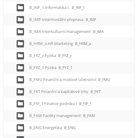
B_INF_1 Informatika I.
B_INF_1
B_IMP Intermodální přeprava
B_IMP
B_IMA Interkulturní management
B_IMA
B_HRM_a HR Marketing
B_HRM_a
B_FYZ_z Fyzika
B_FYZ_z
B_FYZ_1 Fyzika
B_FYZ_1
B_FMU Finanční a mzdové účetnictví
B_FMU
B_FKT Finanční a kapitálové trhy
B_FKT
B_FIP_1 Finance podniku I
B_FIP_1
B_FAM Facility management
B_FAM
B_ENG Energetika
B_ENG