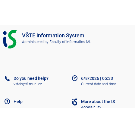
I
VŠTE Information System
S
Administered by
Faculty of Informatics, MU
V
Š
T
E
Do you need help?
6/8/2026
|
05:33
vsteis@fi.muni.cz
Current date and time
Help
More about the IS
Accessibility
Old IS