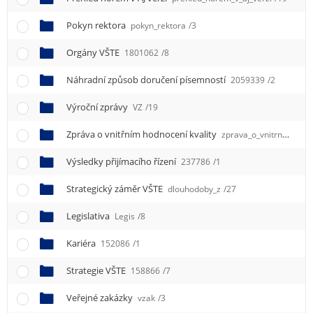
Pokyn rektora
pokyn_rektora
/3
Orgány VŠTE
1801062
/8
Náhradní způsob doručení písemností
2059339
/2
Výroční zprávy
VZ
/19
Zpráva o vnitřním hodnocení kvality
zprava_o_vnitrnim_hodnoceni_kvality
Výsledky přijímacího řízení
237786
/1
Strategický záměr VŠTE
dlouhodoby_z
/27
Legislativa
Legis
/8
Kariéra
152086
/1
Strategie VŠTE
158866
/7
Veřejné zakázky
vzak
/3