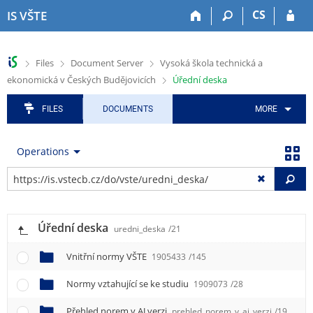
S
S
S
S
S
CS
IS VŠTE
k
k
k
k
k
i
i
i
i
i
p
p
p
p
p
>
>
>
Files
Document Server
Vysoká škola technická a
t
t
t
t
t
>
ekonomická v Českých Budějovicích
Úřední deska
o
o
o
o
o
t
h
a
c
f
o
e
p
o
o
FILES
DOCUMENTS
MORE
p
a
p
n
o
b
d
l
t
t
Operations
a
e
i
e
e
r
r
c
n
r
Fi
a
t
t
i
Úřední deska
o
uredni_deska
/21
n
m
Vnitřní normy VŠTE
1905433
/145
e
Normy vztahující se ke studiu
1909073
/28
n
u
Přehled norem v AJ verzi
prehled_norem_v_aj_verzi
/19