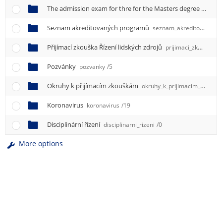
The admission exam for thre for the Masters degree study programme taught in english
Seznam akreditovaných programů
seznam_akreditovanych_programu
Přijímací zkouška Řízení lidských zdrojů
prijimaci_zkouska_rizeni_lidskych_zdroju
Pozvánky
pozvanky
/5
Okruhy k přijímacím zkouškám
okruhy_k_prijimacim_zkouskam
Koronavirus
koronavirus
/19
Disciplinární řízení
disciplinarni_rizeni
/0
More options