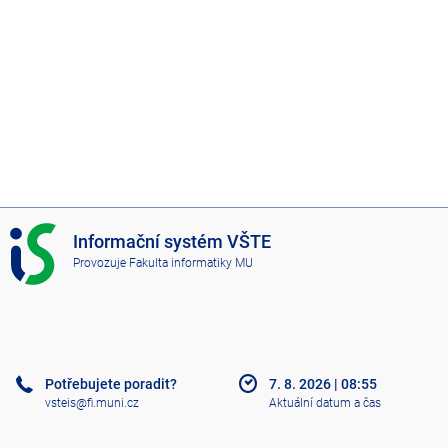
I
Informační systém VŠTE
S
Provozuje
Fakulta informatiky MU
V
Š
T
E
Potřebujete poradit?
7. 8. 2026
|
08:55
vsteis@fi.muni.cz
Aktuální datum a čas