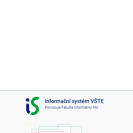
I
Informační systém VŠTE
S
Provozuje
Fakulta informatiky MU
V
Š
T
E