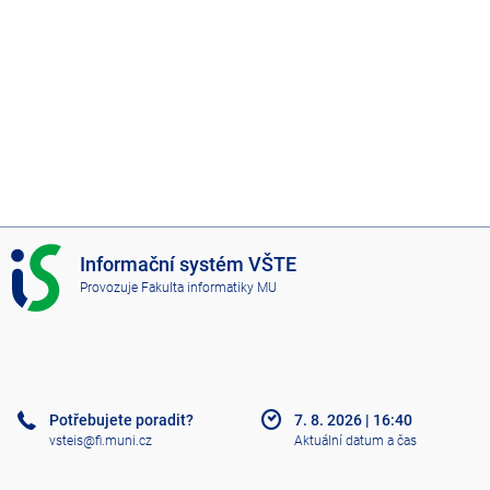
I
Informační systém VŠTE
S
Provozuje
Fakulta informatiky MU
V
Š
T
E
Potřebujete poradit?
7. 8. 2026
|
16:40
vsteis@fi.muni.cz
Aktuální datum a čas