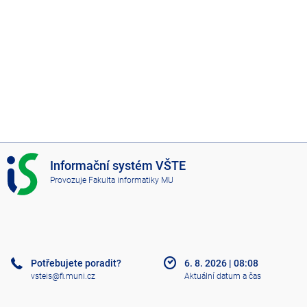
I
Informační systém VŠTE
S
Provozuje
Fakulta informatiky MU
V
Š
T
E
Potřebujete poradit?
6. 8. 2026
|
08:08
vsteis@fi.muni.cz
Aktuální datum a čas