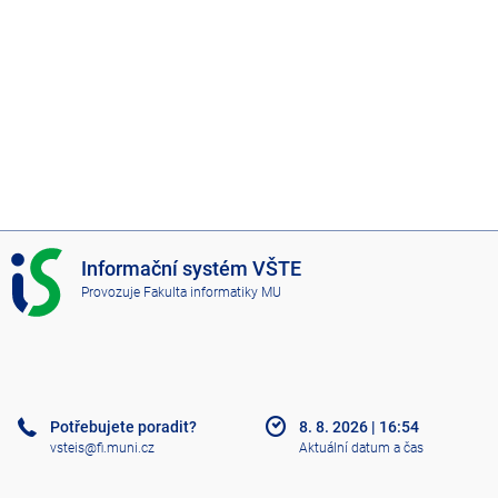
I
Informační systém VŠTE
S
Provozuje
Fakulta informatiky MU
V
Š
T
E
Potřebujete poradit?
8. 8. 2026
|
16:54
vsteis@fi.muni.cz
Aktuální datum a čas