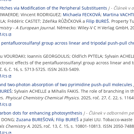
tches via Modification of the Peripheral Substituents
J - Článek v
VERWAERDE; Vincent RODRIGUEZ;
Michaela FECKOVÁ
;
Martina VACHT
ELA; Frédéric CASTET; Zdeňka RŮŽIČKOVÁ a
Filip BUREŠ
. Property T
istry - A European Journal
. Německo: Wiley-V C H Verlag GmbH, 2025
1/cs
he pentafluorosulfanyl group across linear and tripodal push-pull
tou VOURDAKI; Ioannis GEORGOULIS; Oldřich PYTELA; Sylvain ACHELL
ectronic effects of the pentafluorosulfanyl group across linear and
oč. 6, č. 16, s. 5713-5725. ISSN 2633-5409.
1/cs
 and two-photon absorption of two pyrimidine push-pull molecules
 BUREŠ
; Sylvain ACHELLE a Mihalis FAKIS. The role of branching in 
es.
Phyiscal Chemistry Chemical Physics
. 2025, roč. 27, č. 22, s. 1
1/cs
arbon dots for enhancing photosynthesis
J - Článek v odborném pe
ru DONG;
Zuzana BUREŠOVÁ
;
Filip BUREŠ
a Jialei LIU. Tobacco-wast
als Chemistry A
. 2025, roč. 13, č. 15, s. 10801-10813. ISSN 2050-7488
1/cs