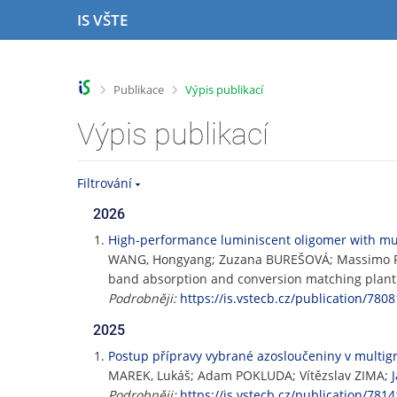
P
P
P
P
IS VŠTE
ř
ř
ř
ř
e
e
e
e
s
s
s
s
k
k
k
k
>
>
Publikace
Výpis publikací
o
o
o
o
č
č
č
č
Výpis publikací
i
i
i
i
t
t
t
t
n
n
n
n
Filtrování
a
a
a
a
h
h
o
p
2026
o
l
b
a
High-performance luminiscent oligomer with mu
r
a
s
t
WANG, Hongyang; Zuzana BUREŠOVÁ; Massimo 
n
v
a
i
band absorption and conversion matching plant
í
i
h
č
Podrobněji:
https://is.vstecb.cz/publication/7808
l
č
k
i
k
u
2025
š
u
Postup přípravy vybrané azosloučeniny v multi
t
MAREK, Lukáš; Adam POKLUDA; Vítězslav ZIMA;
u
Podrobněji:
https://is.vstecb.cz/publication/7814