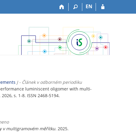
EN
irements
J - Článek v odborném periodiku
performance luminiscent oligomer with multi-
č. 2026, s. 1-8. ISSN 2468-5194.
emeno
ny v multigramovém měřítku
. 2025.