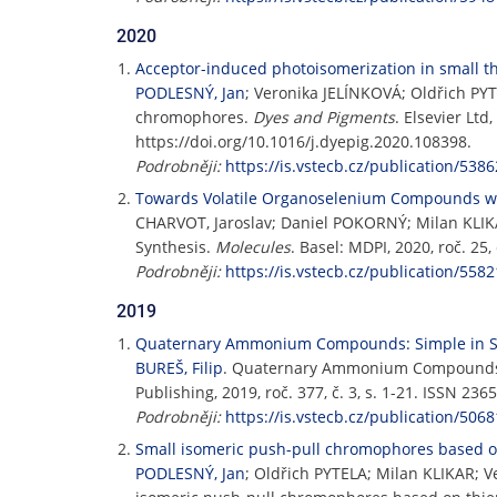
2020
Acceptor-induced photoisomerization in small 
PODLESNÝ, Jan
; Veronika JELÍNKOVÁ; Oldřich PY
chromophores.
Dyes and Pigments
. Elsevier Ltd
https://doi.org/10.1016/j.dyepig.2020.108398.
Podrobněji:
https://is.vstecb.cz/publication/5386
Towards Volatile Organoselenium Compounds wit
CHARVOT, Jaroslav; Daniel POKORNÝ; Milan KLIK
Synthesis.
Molecules
. Basel: MDPI, 2020, roč. 25
Podrobněji:
https://is.vstecb.cz/publication/5582
2019
Quaternary Ammonium Compounds: Simple in Str
BUREŠ, Filip
. Quaternary Ammonium Compounds: 
Publishing, 2019, roč. 377, č. 3, s. 1-21. ISSN 2
Podrobněji:
https://is.vstecb.cz/publication/5068
Small isomeric push-pull chromophores based on 
PODLESNÝ, Jan
; Oldřich PYTELA; Milan KLIKAR;