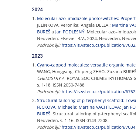
2024
Molecular azo–imidazole photoswitches: Property
JELÍNKOVÁ, Veronika; Angela DELLAI;
Martina V
BUREŠ
a
Jan PODLESNÝ
. Molecular azo–imidazol
Neuveden: Elsevier B.V., 2024, Neuveden, Neuved
Podrobněji:
https://is.vstecb.cz/publication/7032
2023
Cyano-capped molecules: versatile organic mater
WANG, Hongyang; Chipeng ZHAO; Zuzana BURE
CHEMISTRY A
. ROYAL SOC CHEMISTRYTHOMAS GR
s. 1-18. ISSN 2050-7488.
Podrobněji:
https://is.vstecb.cz/publication/6762
Structural tailoring of p-terphenyl scaffold: Towa
FECKOVÁ, Michaela
;
Martina VACHTLOVÁ
;
Jan P
BUREŠ
. Structural tailoring of p-terphenyl scaff
Neuveden, s. 1-16. ISSN 0143-7208.
Podrobněji:
https://is.vstecb.cz/publication/7034