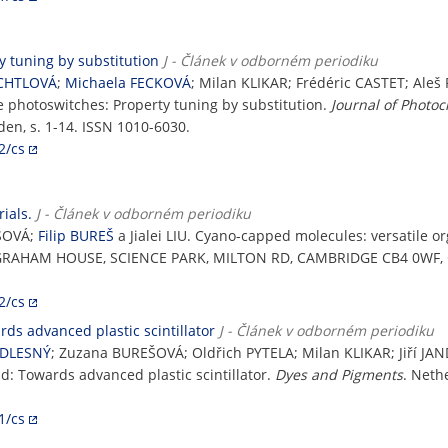
 tuning by substitution
J - Článek v odborném periodiku
ACHTLOVÁ
;
Michaela FECKOVÁ
; Milan KLIKAR; Frédéric CASTET; Aleš
e photoswitches: Property tuning by substitution.
Journal of Photo
en, s. 1-14. ISSN 1010-6030.
2/cs
ials.
J - Článek v odborném periodiku
ŠOVÁ;
Filip BUREŠ
a Jialei LIU. Cyano-capped molecules: versatile o
AHAM HOUSE, SCIENCE PARK, MILTON RD, CAMBRIDGE CB4 0WF, C
2/cs
rds advanced plastic scintillator
J - Článek v odborném periodiku
ODLESNÝ
; Zuzana BUREŠOVÁ; Oldřich PYTELA; Milan KLIKAR; Jiří 
old: Towards advanced plastic scintillator.
Dyes and Pigments
. Neth
1/cs