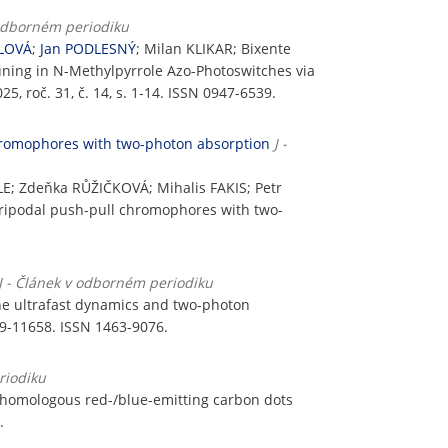
 odborném periodiku
LOVÁ
;
Jan PODLESNÝ
; Milan KLIKAR; Bixente
uning in N-Methylpyrrole Azo-Photoswitches via
, roč. 31, č. 14, s. 1-14. ISSN 0947-6539.
 chromophores with two-photon absorption
J -
E; Zdeňka RŮŽIČKOVÁ; Mihalis FAKIS; Petr
 tripodal push-pull chromophores with two-
J - Článek v odborném periodiku
the ultrafast dynamics and two-photon
1649-11658. ISSN 1463-9076.
riodiku
e homologous red-/blue-emitting carbon dots
.