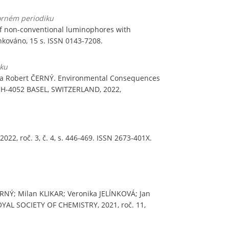
borném periodiku
of non-conventional luminophores with
nkováno, 15 s. ISSN 0143-7208.
iku
a Robert ČERNÝ. Environmental Consequences
 CH-4052 BASEL, SWITZERLAND, 2022,
 2022, roč. 3, č. 4, s. 446-469. ISSN 2673-401X.
NÝ; Milan KLIKAR; Veronika JELÍNKOVÁ; Jan
AL SOCIETY OF CHEMISTRY, 2021, roč. 11,