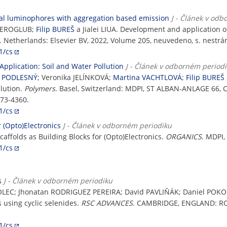
al luminophores with aggregation based emission
J - Článek v od
EFEROGLUB;
Filip BUREŠ
a Jialei LIUA. Development and application 
. Netherlands: Elsevier BV, 2022, Volume 205, neuvedeno, s. nestrá
1/cs
plication: Soil and Water Pollution
J - Článek v odborném period
n PODLESNÝ
; Veronika JELÍNKOVÁ;
Martina VACHTLOVÁ
;
Filip BUREŠ
lution.
Polymers
. Basel, Switzerland: MDPI, ST ALBAN-ANLAGE 66,
073-4360.
1/cs
 (Opto)Electronics
J - Článek v odborném periodiku
affolds as Building Blocks for (Opto)Electronics.
ORGANICS
. MDPI,
1/cs
s
J - Článek v odborném periodiku
OLEC; Jhonatan RODRIGUEZ PEREIRA; David PAVLIŇÁK; Daniel POKOR
s using cyclic selenides.
RSC ADVANCES
. CAMBRIDGE, ENGLAND: ROY
1/cs