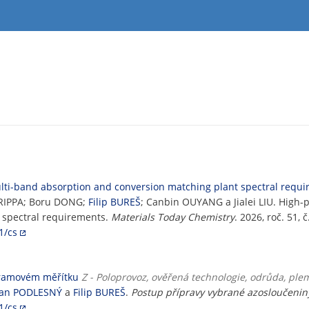
lti-band absorption and conversion matching plant spectral requ
RIPPA; Boru DONG;
Filip BUREŠ
; Canbin OUYANG a Jialei LIU. High-
 spectral requirements.
Materials Today Chemistry
. 2026, roč. 51, 
1/cs
gramovém měřítku
Z - Poloprovoz, ověřená technologie, odrůda, pl
Jan PODLESNÝ
a
Filip BUREŠ
.
Postup přípravy vybrané azosloučeni
1/cs