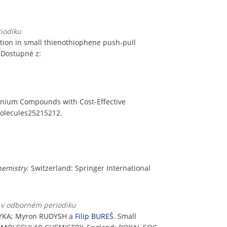
riodiku
tion in small thienothiophene push-pull
. Dostupné z:
enium Compounds with Cost-Effective
/molecules25215212.
hemistry
. Switzerland: Springer International
k v odborném periodiku
DRYKA; Myron RUDYSH a
Filip BUREŠ
. Small