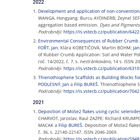
2022
Development and application of non-convention
WANGA, Hongyang; Burcu AYDINERB; Zeynel S
aggregation based emission.
Dyes and Pigments
Podrobněji:
https://is.vstecb.cz/publication/6422
Environmental Consequences of Rubber Crumb Ap
FOŘT, Jan
; Klára KOBETIČOVÁ; Martin BÖHM;
Ja
of Rubber Crumb Application: Soil and Water Pol
roč. 14/2022, č. 7, s. nestránkováno, 14 s. ISSN 2
Podrobněji:
https://is.vstecb.cz/publication/6310
Thienothiophene Scaffolds as Building Blocks for
PODLESNÝ, Jan
a
Filip BUREŠ
. Thienothiophene Sc
Podrobněji:
https://is.vstecb.cz/publication/7042
2021
Deposition of MoSe2 flakes using cyclic selenide
CHARVOT, Jaroslav; Raul ZAZPE; Richard KRUMP
MACAK a
Filip BUREŠ
. Deposition of MoSe2 flake
č. 36, s. 22140-22147. ISSN 2046-2069.
Podrobněji:
https://is.vstecb.cz/publication/5948