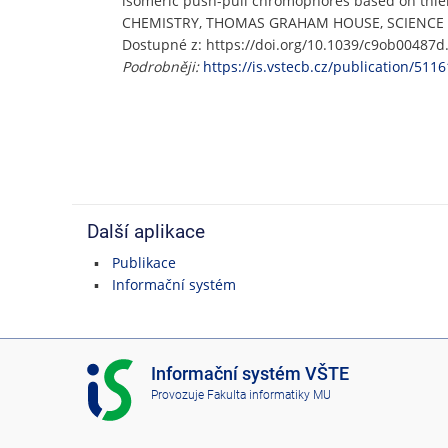
isomeric push-pull chromophores based on thien
CHEMISTRY, THOMAS GRAHAM HOUSE, SCIENCE PARK
Dostupné z: https://doi.org/10.1039/c9ob00487d
Podrobněji:
https://is.vstecb.cz/publication/5116
Další aplikace
Publikace
Informační systém
I
Informační systém VŠTE
S
Provozuje
Fakulta informatiky MU
V
Š