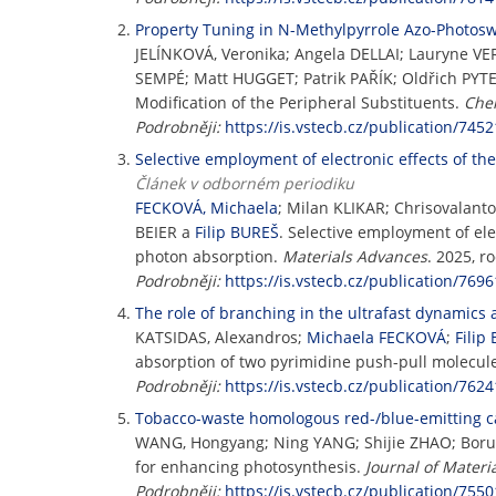
Property Tuning in N-Methylpyrrole Azo-Photoswi
JELÍNKOVÁ, Veronika; Angela DELLAI; Lauryne 
SEMPÉ; Matt HUGGET; Patrik PAŘÍK; Oldřich PYT
Modification of the Peripheral Substituents.
Chem
Podrobněji:
https://is.vstecb.cz/publication/7452
Selective employment of electronic effects of t
Článek v odborném periodiku
FECKOVÁ, Michaela
; Milan KLIKAR; Chrisovalan
BEIER a
Filip BUREŠ
. Selective employment of el
photon absorption.
Materials Advances
. 2025, r
Podrobněji:
https://is.vstecb.cz/publication/7696
The role of branching in the ultrafast dynamics
KATSIDAS, Alexandros;
Michaela FECKOVÁ
;
Filip
absorption of two pyrimidine push-pull molecul
Podrobněji:
https://is.vstecb.cz/publication/7624
Tobacco-waste homologous red-/blue-emitting c
WANG, Hongyang; Ning YANG; Shijie ZHAO; Bo
for enhancing photosynthesis.
Journal of Materi
Podrobněji:
https://is.vstecb.cz/publication/7550