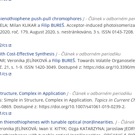
thienothiophene push-pull chromophores
J - Článek v odborném pe
TELA; Milan KLIKAR a
Filip BUREŠ
. Acceptor-induced photoisomeriza
, 2020, roč. 179, August 2020, s. nestránkováno, 3 s. ISSN 0143-7208
2/cs
h Cost-Effective Synthesis
J - Článek v odborném periodiku
AR; Veronika JELÍNKOVÁ a
Filip BUREŠ
. Towards Volatile Organosel
, č. 21, s. 1-9. ISSN 1420-3049. Dostupné z: https://doi.org/10.3390
1/cs
ucture, Complex in Application
J - Článek v odborném periodiku
Simple in Structure, Complex in Application.
Topics in Current C
365-0869. Dostupné z: https://doi.org/10.1007/s41061-019-0239-2.
1/cs
thienothiophenes with tunable optical (non)linearities.
J - Článe
 Veronika JELÍNKOVÁ; Iwan V. KITYK; Ozga KATARZYNA; Jaroslaw JE