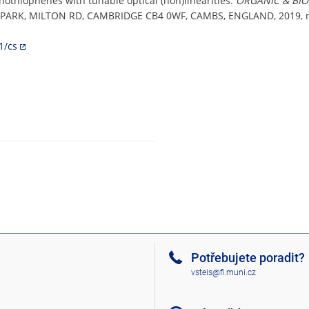
othiophenes with tunable optical (non)linearities.
ORGANIC & BI
, MILTON RD, CAMBRIDGE CB4 0WF, CAMBS, ENGLAND, 2019, roč. 1
.
1/cs
Potřebujete poradit?
vsteis@fi.muni.cz