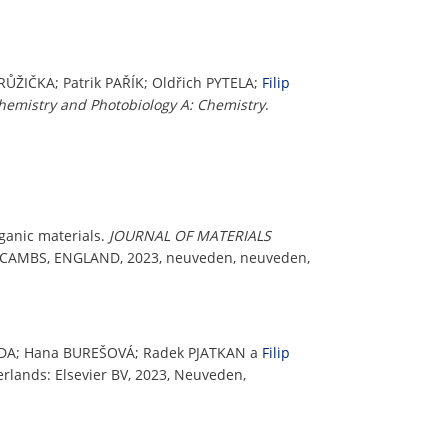
 RŮŽIČKA; Patrik PAŘÍK; Oldřich PYTELA;
Filip
chemistry and Photobiology A: Chemistry
.
rganic materials.
JOURNAL OF MATERIALS
AMBS, ENGLAND, 2023, neuveden, neuveden,
JANDA; Hana BUREŠOVÁ; Radek PJATKAN a
Filip
erlands: Elsevier BV, 2023, Neuveden,