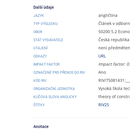
Další údaje
angličtina
JAZYK
Článek v odbor
TYP VÝSLEDKU
50200 5.2 Econ
OBOR
Česká republika
STÁT VYDAVATELE
není předmětem 
UTAJENÍ
URL
ODKAZY
Impact factor: 0
IMPAKT FAKTOR
Ano
OZNAČENÉ PRO PŘENOS DO RIV
RIV/75081431:__
KÓD RIV
Vysoká škola te
ORGANIZAČNÍ JEDNOTKA
theory of constr
KLÍČOVÁ SLOVA ANGLICKY
RIV25
ŠTÍTKY
Anotace