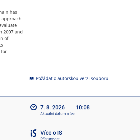
hain has
ve approach
 evaluate
en 2007 and
n of
ts
 for
Požádat o autorskou verzi souboru
7. 8. 2026
|
10:08
Aktuální datum a čas
Více o IS
Přístupnost