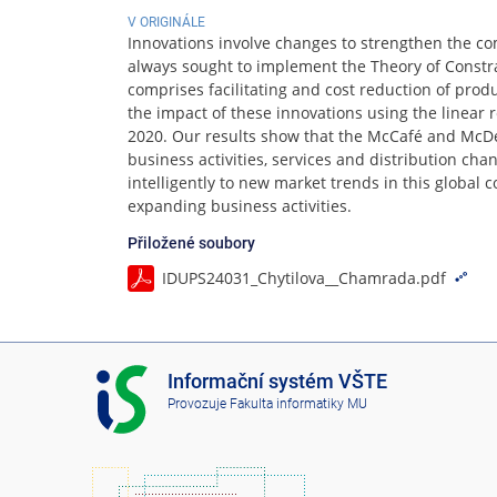
V ORIGINÁLE
Innovations involve changes to strengthen the co
always sought to implement the Theory of Constra
comprises facilitating and cost reduction of prod
the impact of these innovations using the linea
2020. Our results show that the McCafé and McDel
business activities, services and distribution cha
intelligently to new market trends in this global 
expanding business activities.
Přiložené soubory
IDUPS24031_Chytilova__Chamrada.pdf
I
Informační systém VŠTE
S
Provozuje
Fakulta informatiky MU
V
Š
T
E