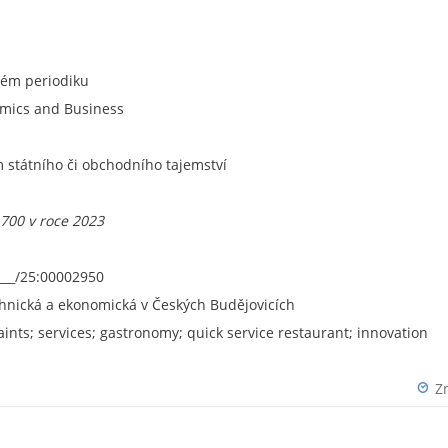
ném periodiku
omics and Business
státního či obchodního tajemství
.700 v roce 2023
___/25:00002950
chnická a ekonomická v Českých Budějovicích
aints; services; gastronomy; quick service restaurant; innovation
Z