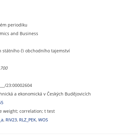
ném periodiku
omics and Business
státního či obchodního tajemství
.700
___/23:00002604
chnická a ekonomická v Českých Budějovicích
55
ve weight; correlation; t test
_a
,
RIV23
,
RLZ_PEK
,
WOS