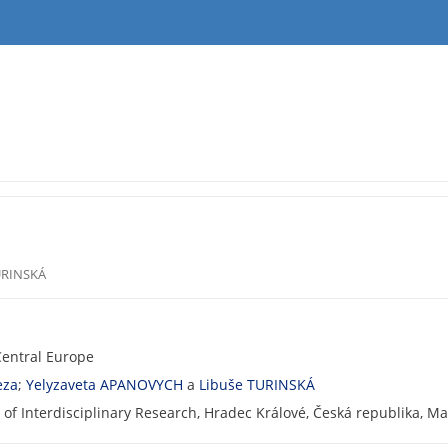
URINSKÁ
Central Europe
eza
;
Yelyzaveta APANOVYCH
a
Libuše TURINSKÁ
l of Interdisciplinary Research, Hradec Králové, Česká republika, 