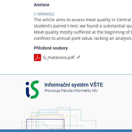
Anotace
V ORIGINÁLE
The article aims to assess meat quality in Centra
student's paired t-test, we found a substantial q
Meat quality mostly suffered at the beginning of
confines to annual pork value, lacking an analysi
Přiložené soubory
G_matasova.pdf
I
Informační systém VŠTE
S
Provozuje
Fakulta informatiky MU
V
Š
T
E