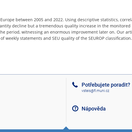
l Europe between 2005 and 2022. Using descriptive statistics, corre
uantity decline but a tremendous quality increase in the monitored 
 the period, witnessing an enormous improvement later on. Our arti
s of weekly statements and SEU quality of the SEUROP classification.
Potřebujete poradit?
vsteis@fi.muni.cz
Nápověda