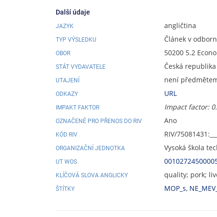
Další údaje
angličtina
JAZYK
Článek v odbor
TYP VÝSLEDKU
50200 5.2 Econ
OBOR
Česká republika
STÁT VYDAVATELE
není předmětem 
UTAJENÍ
URL
ODKAZY
Impact factor: 0
IMPAKT FAKTOR
Ano
OZNAČENÉ PRO PŘENOS DO RIV
RIV/75081431:__
KÓD RIV
Vysoká škola te
ORGANIZAČNÍ JEDNOTKA
0010272450000
UT WOS
quality; pork; li
KLÍČOVÁ SLOVA ANGLICKY
MOP_s
,
NE_MEV
ŠTÍTKY