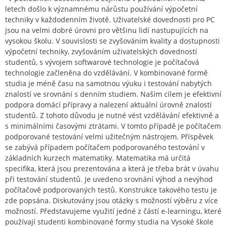
letech došlo k významnému nárůstu používání výpočetní
techniky v každodenním životě. Uživatelské dovednosti pro PC
jsou na velmi dobré úrovni pro většinu lidí nastupujících na
vysokou školu. V souvislosti se zvyšováním kvality a dostupnosti
výpočetní techniky, zvyšováním uživatelských dovedností
studentů, s vývojem softwarové technologie je počítačová
technologie začleněna do vzdělávání. V kombinované formě
studia je méně času na samotnou výuku i testování nabytých
znalostí ve srovnání s denním studiem. Naším cílem je efektivní
podpora domácí přípravy a nalezení aktuální úrovně znalostí
studentů. Z tohoto důvodu je nutné vést vzdělávání efektivně a
s minimálními časovými ztrátami. V tomto případě je počítačem
podporované testování velmi užitečným nástrojem. Příspěvek
se zabývá případem počítačem podporovaného testování v
základních kurzech matematiky. Matematika má určitá
specifika, která jsou prezentována a která je třeba brát v úvahu
při testování studentů. Je uvedeno srovnání výhod a nevýhod
počítačově podporovaných testů. Konstrukce takového testu je
zde popsána. Diskutovány jsou otázky s možností výběru z více
možností. Představujeme využití jedné z částí e-learningu, které
používají studenti kombinované formy studia na Vysoké škole