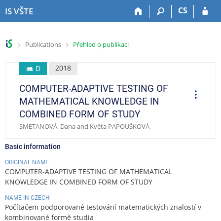
S
S
S
S
CS
IS VŠTE
k
k
k
k
i
i
i
i
p
p
p
p
>
>
Publications
Přehled o publikaci
t
t
t
t
o
o
o
o
t
h
c
f
2018
D
o
e
o
o
COMPUTER-ADAPTIVE TESTING OF
p
a
n
o
O
p
b
d
t
t
MATHEMATICAL KNOWLEDGE IN
e
a
e
e
e
r
COMBINED FORM OF STUDY
a
r
r
n
r
t
SMETANOVÁ, Dana and Květa PAPOUŠKOVÁ
t
i
o
n
Basic information
s
ORIGINAL NAME
COMPUTER-ADAPTIVE TESTING OF MATHEMATICAL
KNOWLEDGE IN COMBINED FORM OF STUDY
NAME IN CZECH
Počítačem podporované testování matematických znalostí v
kombinované formě studia