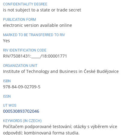
CONFIDENTIALITY DEGREE
is not subject to a state or trade secret
PUBLICATION FORM
electronic version available online
MARKED TO BE TRANSFERRED TO RIV
Yes
RIV IDENTIFICATION CODE
RIV/75081431:_____/18:00001771
ORGANIZATION UNIT
Institute of Technology and Business in České Budějovice
ISBN
978-84-09-02709-5
ISSN
UT WOS
000530893702046
KEYWORDS (IN CZECH)
Počítačem podporované testování; otázky s výběrem více
odpovědí; kombinovaná forma studia.