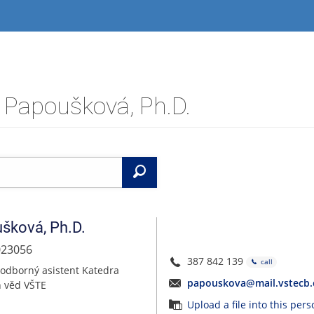
a Papoušková, Ph.D.
Search
ušková
,
Ph.D.
023056
387 842 139
call
 odborný asistent Katedra
papouskova@mail.vstecb.
h věd VŠTE
Upload a file into this per