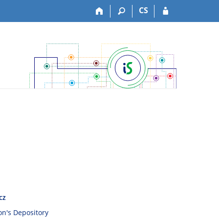
CS
cz
son's Depository