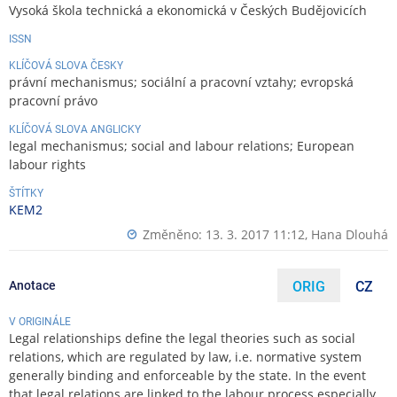
Vysoká škola technická a ekonomická v Českých Budějovicích
ISSN
KLÍČOVÁ SLOVA ČESKY
právní mechanismus; sociální a pracovní vztahy; evropská
pracovní právo
KLÍČOVÁ SLOVA ANGLICKY
legal mechanismus; social and labour relations; European
labour rights
ŠTÍTKY
KEM2
Změněno: 13. 3. 2017 11:12,
Hana Dlouhá
Anotace
ORIG
CZ
V ORIGINÁLE
Legal relationships define the legal theories such as social
relations, which are regulated by law, i.e. normative system
generally binding and enforceable by the state. In the event
that legal relations are linked to the labour process especially