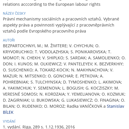
relations acccording to the European labour rights
NÁZEV ČESKY
Právní mechanismy sociálních a pracovních vztahů. Vybrané
aspekty práva a povinnosti vyplývající z pracovněprávních
vztahů podle Evropského pracovního práva
AUTOŘI
BEZPARTOCHNYI, M.; M. ŽIVITERE; V. CHYCHUN; O.
KRYVORUCHKO; T. VODOLAZHSKA; S. PONIKAROVSKA; T.
MOMOT; N. CHEKH; V. SHIPLKO; S. SARDAK; A. SAMOLIENKO; O.
DON; I. KUNOS; M. OLKIEWICZ; V. PANTELEYEV; K. BEZVERKHIY;
O. SUSCHENKO; A. TOKARZ-KOCIK; N. MAKHNACHOVA; V.
MAZUR; N. MITSENKO; O. GONCHAR; E. PETKOVA; A.
POHREBNIAK; S. TULCHYNSKA; D. TYMOSHENKO; L. AKIMOVA;
A. YAKIMCHUK; Y. SEMENOVA; L. BOGUSH; G. KOCZISZKY; M.
VERESNÉ SOMOSI; N. KORDZAIA; Y. YEMELIANOVA; O. KOZMUK;
D. ZAGIRNIAK; U. BUKOWSKA; G. LUKASIEWICZ; O. FINAGINA; O.
BILAN; O. RUDENKO; O. MOROZ; Radka VANÍČKOVÁ a
Stanislav
BÍLEK
VYDÁNÍ
1. vydání. Riga, 289 s. 1.12.1936, 2016