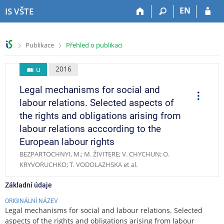
P
P
P
P
EN
IS VŠTE
ř
ř
ř
ř
e
e
e
e
s
s
s
s
>
>
Publikace
Přehled o publikaci
k
k
k
k
o
o
o
o
č
č
č
č
2016
u
i
i
i
i
Legal mechanisms for social and
t
t
t
t
O
p
n
n
n
n
labour relations. Selected aspects of
e
a
a
a
a
r
the rights and obligations arising from
a
h
h
o
p
c
labour relations acccording to the
o
l
b
a
e
European labour rights
r
a
s
t
n
v
a
i
BEZPARTOCHNYI, M.; M. ŽIVITERE; V. CHYCHUN; O.
í
i
h
č
KRYVORUCHKO; T. VODOLAZHSKA et al.
l
č
k
i
k
u
Základní údaje
š
u
ORIGINÁLNÍ NÁZEV
t
Legal mechanisms for social and labour relations. Selected
u
aspects of the rights and obligations arising from labour