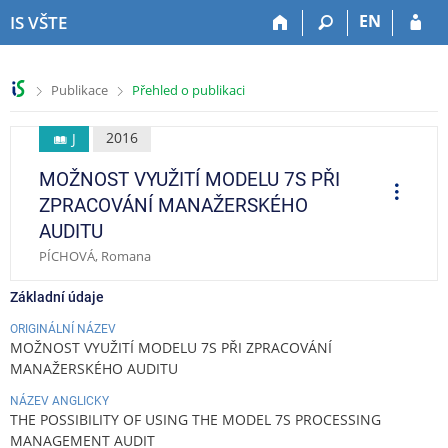
P
P
P
P
EN
IS VŠTE
ř
ř
ř
ř
e
e
e
e
s
s
s
s
>
>
Publikace
Přehled o publikaci
k
k
k
k
o
o
o
o
č
č
č
č
2016
J
i
i
i
i
MOŽNOST VYUŽITÍ MODELU 7S PŘI
t
t
t
t
O
p
n
n
n
n
ZPRACOVÁNÍ MANAŽERSKÉHO
e
a
a
a
a
r
AUDITU
a
h
h
o
p
c
PÍCHOVÁ, Romana
o
l
b
a
e
r
a
s
t
Základní údaje
n
v
a
i
í
i
h
č
ORIGINÁLNÍ NÁZEV
l
č
k
MOŽNOST VYUŽITÍ MODELU 7S PŘI ZPRACOVÁNÍ
i
k
u
MANAŽERSKÉHO AUDITU
š
u
NÁZEV ANGLICKY
t
THE POSSIBILITY OF USING THE MODEL 7S PROCESSING
u
MANAGEMENT AUDIT