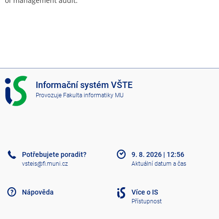
of management audit.
I
Informační systém VŠTE
S
Provozuje
Fakulta informatiky MU
V
Š
T
E
Potřebujete poradit?
9. 8. 2026
|
12:56
vsteis@fi.muni.cz
Aktuální datum a čas
Nápověda
Více o IS
Přístupnost