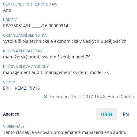
OZNAČENÉ PRO PŘENOS DO RIV
Ano
KÓD RIV
RIV/75081431:_____/16:00000914
ORGANIZAČNÍ JEDNOTKA
Vysoká škola technická a ekonomická v Českých Budějovicích
KLÍČOVÁ SLOVA ČESKY
manažerský audit; systém řízení; model 7S
KLÍČOVÁ SLOVA ANGLICKY
management audit; management system; model 7S
ŠTÍTKY
ERIH
,
KEM2
,
RIV16
Změněno: 15. 2. 2017 15:46,
Hana Dlouhá
Anotace
ORIG
EN
V ORIGINÁLE
Tento článek je věnován problematice manažerského auditu,