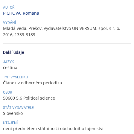
AUTOŘI
PÍCHOVÁ, Romana
VYDÁNÍ
Mladá veda, Prešov, Vydavateľstvo UNIVERSUM, spol. s r. o.
2016, 1339-3189
Další údaje
JAZYK
čeština
TYP VÝSLEDKU
Článek v odborném periodiku
OBOR
50600 5.6 Political science
STÁT VYDAVATELE
Slovensko
UTAJENÍ
není předmětem státního či obchodního tajemství