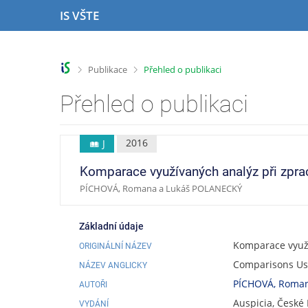
P
P
P
P
IS VŠTE
ř
ř
ř
ř
e
e
e
e
s
s
s
s
k
k
k
k
>
>
Publikace
Přehled o publikaci
o
o
o
o
č
č
č
č
Přehled o publikaci
i
i
i
i
t
t
t
t
n
n
n
n
2016
J
a
a
a
a
h
h
o
p
Komparace využívaných analýz při zpra
o
l
b
a
PÍCHOVÁ, Romana a Lukáš POLANECKÝ
r
a
s
t
n
v
a
i
í
i
h
č
Základní údaje
l
č
k
Komparace využí
ORIGINÁLNÍ NÁZEV
i
k
u
Comparisons Us
š
u
NÁZEV ANGLICKY
t
PÍCHOVÁ, Roma
AUTOŘI
u
Auspicia, České 
VYDÁNÍ