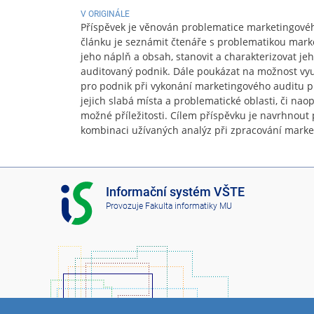
V ORIGINÁLE
Příspěvek je věnován problematice marketingové
článku je seznámit čtenáře s problematikou mark
jeho náplň a obsah, stanovit a charakterizovat jeho
auditovaný podnik. Dále poukázat na možnost využ
pro podnik při vykonání marketingového auditu p
jejich slabá místa a problematické oblasti, či naop
možné příležitosti. Cílem příspěvku je navrhnou
kombinaci užívaných analýz při zpracování marke
I
Informační systém VŠTE
S
Provozuje
Fakulta informatiky MU
V
Š
T
E