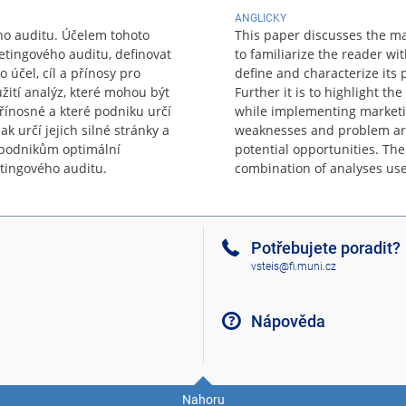
ANGLICKY
ho auditu. Účelem tohoto
This paper discusses the mar
etingového auditu, definovat
to familiarize the reader wi
 účel, cíl a přínosy pro
define and characterize its
ití analýz, které mohou být
Further it is to highlight th
řínosné a které podniku určí
while implementing marketin
ak určí jejich silné stránky a
weaknesses and problem area
t podnikům optimální
potential opportunities. Th
tingového auditu.
combination of analyses use
Potřebujete poradit?
vsteis@fi.muni.cz
Nápověda
Nahoru