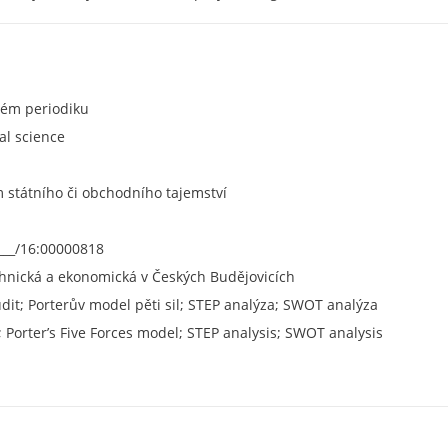
ném periodiku
cal science
státního či obchodního tajemství
___/16:00000818
chnická a ekonomická v Českých Budějovicích
dit; Porterův model pěti sil; STEP analýza; SWOT analýza
 Porter’s Five Forces model; STEP analysis; SWOT analysis