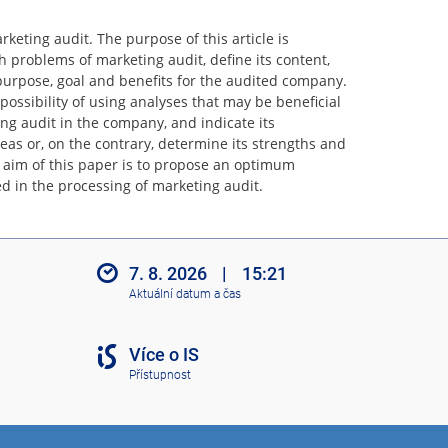
keting audit. The purpose of this article is
th problems of marketing audit, define its content,
 purpose, goal and benefits for the audited company.
e possibility of using analyses that may be beneficial
g audit in the company, and indicate its
s or, on the contrary, determine its strengths and
e aim of this paper is to propose an optimum
d in the processing of marketing audit.
7. 8. 2026
|
15:21
Aktuální datum a čas
Více o IS
Přístupnost