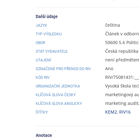
Další údaje
čeština
JAZYK
Článek v odbor
TYP VÝSLEDKU
50600 5.6 Politi
OBOR
Česká republika
STÁT VYDAVATELE
není předmětem 
UTAJENÍ
Ano
OZNAČENÉ PRO PŘENOS DO RIV
RIV/75081431:__
KÓD RIV
Vysoká škola te
ORGANIZAČNÍ JEDNOTKA
marketingový au
KLÍČOVÁ SLOVA ČESKY
marketing audit;
KLÍČOVÁ SLOVA ANGLICKY
KEM2
,
RIV16
ŠTÍTKY
Anotace