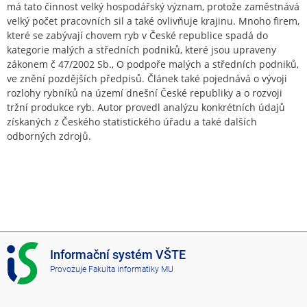
má tato činnost velký hospodářský význam, protože zaměstnává
velký počet pracovních sil a také ovlivňuje krajinu. Mnoho firem,
které se zabývají chovem ryb v České republice spadá do
kategorie malých a středních podniků, které jsou upraveny
zákonem č 47/2002 Sb., O podpoře malých a středních podniků,
ve znění pozdějších předpisů. Článek také pojednává o vývoji
rozlohy rybníků na území dnešní České republiky a o rozvoji
tržní produkce ryb. Autor provedl analýzu konkrétních údajů
získaných z Českého statistického úřadu a také dalších
odborných zdrojů.
I
Informační systém VŠTE
S
Provozuje
Fakulta informatiky MU
V
Š
T