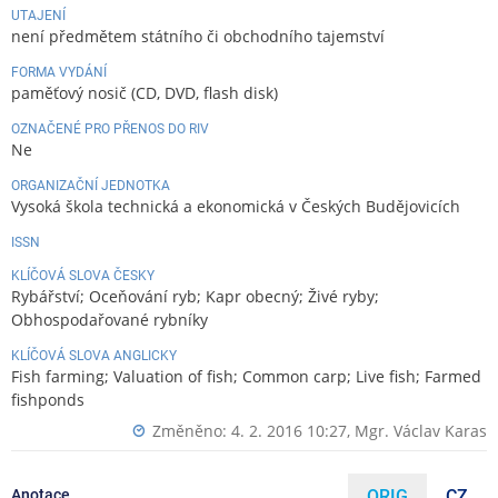
UTAJENÍ
není předmětem státního či obchodního tajemství
FORMA VYDÁNÍ
paměťový nosič (CD, DVD, flash disk)
OZNAČENÉ PRO PŘENOS DO RIV
Ne
ORGANIZAČNÍ JEDNOTKA
Vysoká škola technická a ekonomická v Českých Budějovicích
ISSN
KLÍČOVÁ SLOVA ČESKY
Rybářství; Oceňování ryb; Kapr obecný; Živé ryby;
Obhospodařované rybníky
KLÍČOVÁ SLOVA ANGLICKY
Fish farming; Valuation of fish; Common carp; Live fish; Farmed
fishponds
Změněno: 4. 2. 2016 10:27,
Mgr. Václav Karas
Anotace
ORIG
CZ