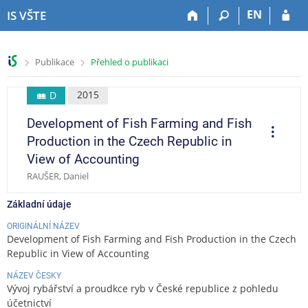
P
P
P
P
EN
IS VŠTE
ř
ř
ř
ř
e
e
e
e
s
s
s
s
>
>
Publikace
Přehled o publikaci
k
k
k
k
o
o
o
o
č
č
č
č
2015
D
i
i
i
i
Development of Fish Farming and Fish
t
t
t
t
O
p
n
n
n
n
Production in the Czech Republic in
e
a
a
a
a
r
View of Accounting
a
h
h
o
p
c
RAUŠER, Daniel
o
l
b
a
e
r
a
s
t
Základní údaje
n
v
a
i
í
i
h
č
ORIGINÁLNÍ NÁZEV
l
č
k
Development of Fish Farming and Fish Production in the Czech
i
k
u
Republic in View of Accounting
š
u
NÁZEV ČESKY
t
Vývoj rybářství a proudkce ryb v České republice z pohledu
u
účetnictví