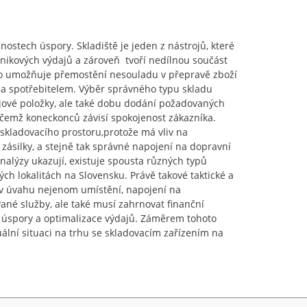
ostech úspory. Skladiště je jeden z nástrojů, které
nikových výdajů a zároveň tvoří nedílnou součást
o umožňuje přemostění nesouladu v přepravě zboží
a spotřebitelem. Výběr správného typu skladu
jové položky, ale také dobu dodání požadovaných
čemž koneckonců závisí spokojenost zákazníka.
 skladovacího prostoru,protože má vliv na
ásilky, a stejně tak správné napojení na dopravní
analýzy ukazují, existuje spousta různých typů
ých lokalitách na Slovensku. Právě takové taktické a
t v úvahu nejenom umístění, napojení na
ané služby, ale také musí zahrnovat finanční
 úspory a optimalizace výdajů. Záměrem tohoto
ální situaci na trhu se skladovacím zařízením na