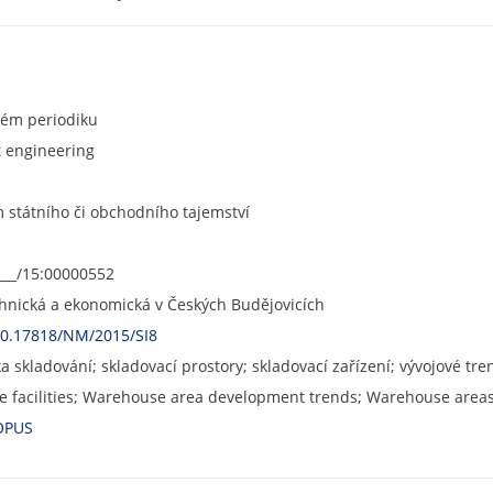
ném periodiku
 engineering
státního či obchodního tajemství
___/15:00000552
chnická a ekonomická v Českých Budějovicích
/10.17818/NM/2015/SI8
tika skladování; skladovací prostory; skladovací zařízení; vývojové t
age facilities; Warehouse area development trends; Warehouse areas
OPUS