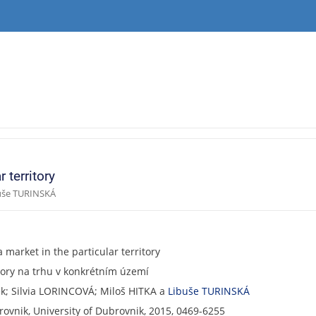
 territory
buše TURINSKÁ
 market in the particular territory
tory na trhu v konkrétním území
k; Silvia LORINCOVÁ; Miloš HITKA a
Libuše TURINSKÁ
ovnik, University of Dubrovnik, 2015, 0469-6255