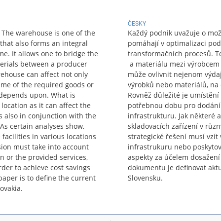
ČESKY
 The warehouse is one of the
Každý podnik uvažuje o možn
that also forms an integral
pomáhají v optimalizaci pod
e. It allows one to bridge the
transformačních procesů. T
erials between a producer
a materiálu mezi výrobcem 
rehouse can affect not only
může ovlivnit nejenom výda
 time of the required goods or
výrobků nebo materiálů, na 
 depends upon. What is
Rovněž důležité je umístění
location as it can affect the
potřebnou dobu pro dodání z
s also in conjunction with the
infrastrukturu. Jak některé 
 As certain analyses show,
skladovacích zařízení v různ
facilities in various locations
strategické řešení musí vzí
ision must take into account
infrastrukuru nebo poskytov
on or the provided services,
aspekty za účelem dosažení
order to achieve cost savings
dokumentu je definovat aktu
paper is to define the current
Slovensku.
lovakia.