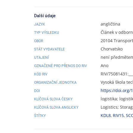
Další údaje
angličtina
JAZYK
Článek v odbor
TYP VÝSLEDKU
20104 Transport
OBOR
Chorvatsko
STÁT VYDAVATELE
není předmětem 
UTAJENÍ
Ano
OZNAČENÉ PRO PŘENOS DO RIV
RIV/75081431:__
KÓD RIV
Vysoká škola te
ORGANIZAČNÍ JEDNOTKA
https://doi.org
DOI
logistika; logis
KLÍČOVÁ SLOVA ČESKY
Logistics; Stor
KLÍČOVÁ SLOVA ANGLICKY
KDL8
,
RIV15
,
SC
ŠTÍTKY