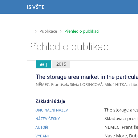
P
P
P
P
IS VŠTE
ř
ř
ř
ř
e
e
e
e
s
s
s
s
k
k
k
k
>
>
Publikace
Přehled o publikaci
o
o
o
o
č
č
č
č
Přehled o publikaci
i
i
i
i
t
t
t
t
n
n
n
n
2015
J
a
a
a
a
h
h
o
p
The storage area market in the particular
o
l
b
a
NĚMEC, František; Silvia LORINCOVÁ; Miloš HITKA a Li
r
a
s
t
n
v
a
i
í
i
h
č
Základní údaje
l
č
k
The storage area
ORIGINÁLNÍ NÁZEV
i
k
u
Skladovací pros
š
u
NÁZEV ČESKY
t
NĚMEC, Františe
AUTOŘI
u
Nase More, Dubr
VYDÁNÍ