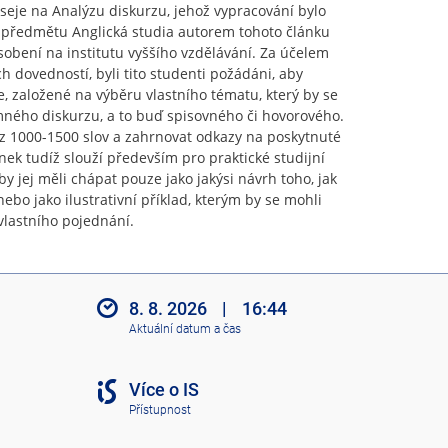
eseje na Analýzu diskurzu, jehož vypracování bylo
předmětu Anglická studia autorem tohoto článku
bení na institutu vyššího vzdělávání. Za účelem
ch dovedností, byli tito studenti požádáni, aby
, založené na výběru vlastního tématu, který by se
ného diskurzu, a to buď spisovného či hovorového.
 z 1000-1500 slov a zahrnovat odkazy na poskytnuté
ánek tudíž slouží především pro praktické studijní
by jej měli chápat pouze jako jakýsi návrh toho, jak
nebo jako ilustrativní příklad, kterým by se mohli
 vlastního pojednání.
8. 8. 2026
|
16:44
Aktuální datum a čas
Více o IS
Přístupnost