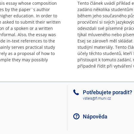
ysis essay whose composition
Tento článek uvádí příklad 
ies by the paper´s author
zadáno několika studentům 
higher education. In order to
během jeho současného půso
e asked to submit their written
procvičení si svých jazykový
n of a spoken or a written
odevzdali své písemné práce
informal. Also, the essay was
týkal mluveného nebo písem
e in-text references to the
Esej se zároveň měl skládat
ainly serves practical study
studijní materiály. Tento čl
ely as a proposal of how to
účely těchto studentů, kteří 
xample they may possibly
přistoupit k tomuto zadání, 
případně řídit při vytváření
Potřebujete poradit?
vsteis@fi.muni.cz
Nápověda