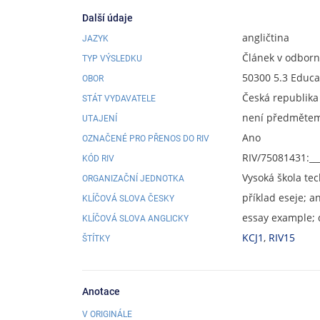
Další údaje
angličtina
JAZYK
Článek v odbor
TYP VÝSLEDKU
50300 5.3 Educa
OBOR
Česká republika
STÁT VYDAVATELE
není předmětem 
UTAJENÍ
Ano
OZNAČENÉ PRO PŘENOS DO RIV
RIV/75081431:__
KÓD RIV
Vysoká škola te
ORGANIZAČNÍ JEDNOTKA
příklad eseje; a
KLÍČOVÁ SLOVA ČESKY
essay example; d
KLÍČOVÁ SLOVA ANGLICKY
KCJ1
,
RIV15
ŠTÍTKY
Anotace
V ORIGINÁLE