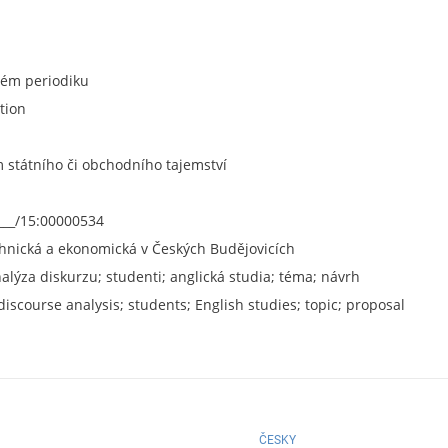
ném periodiku
tion
státního či obchodního tajemství
___/15:00000534
chnická a ekonomická v Českých Budějovicích
nalýza diskurzu; studenti; anglická studia; téma; návrh
iscourse analysis; students; English studies; topic; proposal
ČESKY