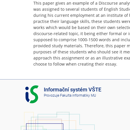
This paper gives an example of a Discourse anal
was assigned to several students of English Stud
during his current employment at an institute of 
practise their language skills, these students wer
works which would be based on their own selectio
discourse-related topic, it being either formal or 
supposed to comprise 1000-1500 words and includ
provided study materials. Therefore, this paper m
purposes of these students who should see it mer
approach this assignment or as an illustrative e
choose to follow when creating their essay.
I
Informační systém VŠTE
S
Provozuje
Fakulta informatiky MU
V
Š
T
E