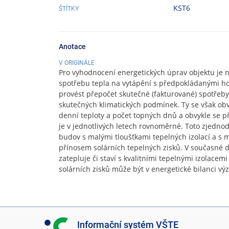
KST6
ŠTÍTKY
Anotace
V ORIGINÁLE
Pro vyhodnocení energetických úprav objektu je 
spotřebu tepla na vytápění s předpokládanými h
provést přepočet skutečné (fakturované) spotřeby
skutečných klimatických podmínek. Ty se však ob
denní teploty a počet topných dnů a obvykle se p
je v jednotlivých letech rovnoměrné. Toto zjedn
budov s malými tloušťkami tepelných izolací a s
přínosem solárních tepelných zisků. V současné d
zatepluje či staví s kvalitními tepelnými izolacemi 
solárních zisků může být v energetické bilanci v
I
Informační systém VŠTE