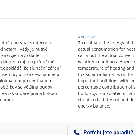
ANGLICKY
nutné porovnat skutečnou
To evaluate the energy of t
odnotami. Vždy je nutné
actual consumption for heati
 energie na základě
carry out the actual conver
vykle redukují na průměrné
weather conditions. However
ředpokládá, že sluneční záření
temperature of heating and 
odušení bylo méně významné u
the solar radiation is unifor
 minimálním procentuálním
important buildings with s
obě, kdy se většina budov
percentage contribution of 
je však situace jiná a kolísání
buildings is insulated or bui
ýznamné.
situation is different and fl
energy balance.
Potřebujete poradit?