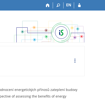
EN
O
p
e
r
a
c
e
hodnocení energetických přínosů zateplení budovy
pective of assessing the benefits of energy