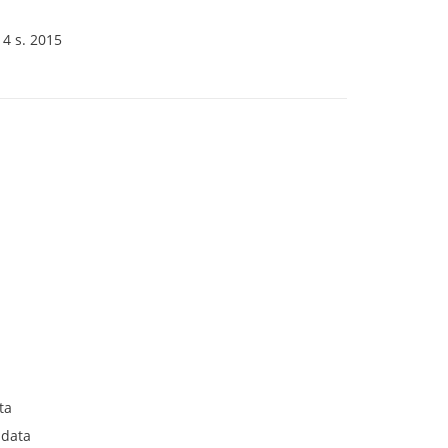
 4 s. 2015
ta
 data