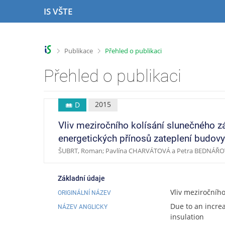
P
P
P
P
IS VŠTE
ř
ř
ř
ř
e
e
e
e
s
s
s
s
k
k
k
k
>
>
Publikace
Přehled o publikaci
o
o
o
o
č
č
č
č
Přehled o publikaci
i
i
i
i
t
t
t
t
n
n
n
n
2015
D
a
a
a
a
h
h
o
p
Vliv meziročního kolísání slunečného z
o
l
b
a
energetických přínosů zateplení budovy
r
a
s
t
ŠUBRT, Roman; Pavlína CHARVÁTOVÁ a Petra BEDNÁŘ
n
v
a
i
í
i
h
č
l
č
k
Základní údaje
i
k
u
Vliv meziročníh
ORIGINÁLNÍ NÁZEV
š
u
t
Due to an increa
NÁZEV ANGLICKY
u
insulation