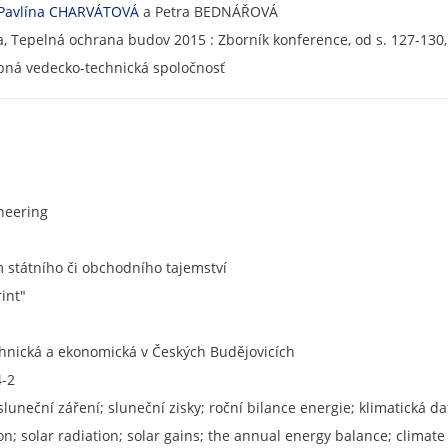
Pavlína CHARVÁTOVÁ
a Petra BEDNÁŘOVÁ
va, Tepelná ochrana budov 2015 : Zborník konference, od s. 127-130,
bná vedecko-technická spoločnosť
ineering
státního či obchodního tajemství
rint"
chnická a ekonomická v Českých Budějovicích
4-2
sluneční záření; sluneční zisky; roční bilance energie; klimatická da
; solar radiation; solar gains; the annual energy balance; climate