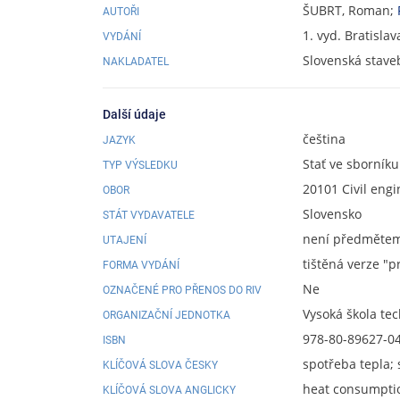
ŠUBRT, Roman;
AUTOŘI
1. vyd. Bratisla
VYDÁNÍ
Slovenská stave
NAKLADATEL
Další údaje
čeština
JAZYK
Stať ve sborníku
TYP VÝSLEDKU
20101 Civil eng
OBOR
Slovensko
STÁT VYDAVATELE
není předmětem 
UTAJENÍ
tištěná verze "p
FORMA VYDÁNÍ
Ne
OZNAČENÉ PRO PŘENOS DO RIV
Vysoká škola te
ORGANIZAČNÍ JEDNOTKA
978-80-89627-0
ISBN
spotřeba tepla; 
KLÍČOVÁ SLOVA ČESKY
heat consumption
KLÍČOVÁ SLOVA ANGLICKY