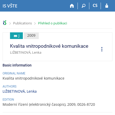
S
S
S
S
CS
IS VŠTE
k
k
k
k
i
i
i
i
p
p
p
p
>
>
Publications
Přehled o publikaci
t
t
t
t
o
o
o
o
t
h
c
f
2009
J
o
e
o
o
Kvalita vnitropodnikové komunikace
p
a
n
o
O
p
b
d
t
t
LIŽBETINOVÁ, Lenka
e
a
e
e
e
r
a
r
r
n
r
t
Basic information
t
i
o
ORIGINAL NAME
n
Kvalita vnitropodnikové komunikace
s
AUTHORS
LIŽBETINOVÁ, Lenka
EDITION
Moderní řízení (elektronický časopis), 2009, 0026-8720