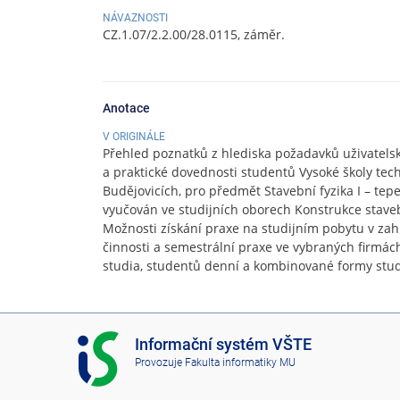
NÁVAZNOSTI
CZ.1.07/2.2.00/28.0115, záměr.
Anotace
V ORIGINÁLE
Přehled poznatků z hlediska požadavků uživatelsk
a praktické dovednosti studentů Vysoké školy tec
Budějovicích, pro předmět Stavební fyzika I – tepe
vyučován ve studijních oborech Konstrukce stav
Možnosti získání praxe na studijním pobytu v zah
činnosti a semestrální praxe ve vybraných firmác
studia, studentů denní a kombinované formy stud
I
Informační systém VŠTE
S
Provozuje
Fakulta informatiky MU
V
Š