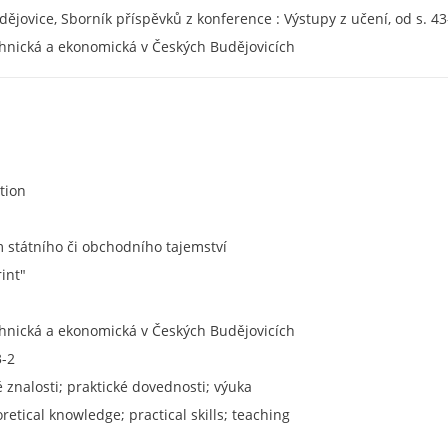
dějovice, Sborník příspěvků z konference : Výstupy z učení, od s. 43
chnická a ekonomická v Českých Budějovicích
tion
státního či obchodního tajemství
rint"
chnická a ekonomická v Českých Budějovicích
3-2
é znalosti; praktické dovednosti; výuka
retical knowledge; practical skills; teaching