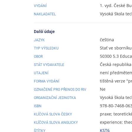
1. vyd. České Bu
VYDÁNÍ
Vysoká škola te
NAKLADATEL
Další údaje
čeština
JAZYK
Stať ve sborníku
TYP VÝSLEDKU
50300 5.3 Educa
OBOR
Česká republika
STÁT VYDAVATELE
není předmětem 
UTAJENÍ
tištěná verze "p
FORMA VYDÁNÍ
Ne
OZNAČENÉ PRO PŘENOS DO RIV
Vysoká škola te
ORGANIZAČNÍ JEDNOTKA
978-80-7468-06
ISBN
praxe; teoretick
KLÍČOVÁ SLOVA ČESKY
experience; theo
KLÍČOVÁ SLOVA ANGLICKY
KST6
ŠTÍTKY