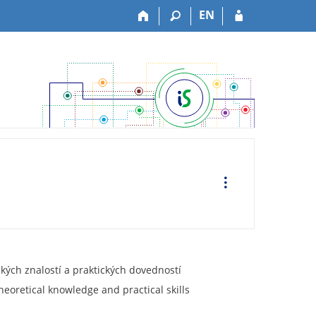
EN
O
p
e
r
a
c
e
kých znalostí a praktických dovedností
heoretical knowledge and practical skills