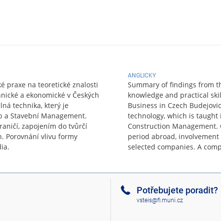
ANGLICKY
é praxe na teoretické znalosti
Summary of findings from th
hnické a ekonomické v Českých
knowledge and practical skil
lná technika, který je
Business in Czech Budejovice
eb a Stavební Management.
technology, which is taught 
raničí, zapojením do tvůrčí
Construction Management. O
h. Porovnání vlivu formy
period abroad, involvement i
ia.
selected companies. A compa
Potřebujete poradit?
vsteis@fi.muni.cz