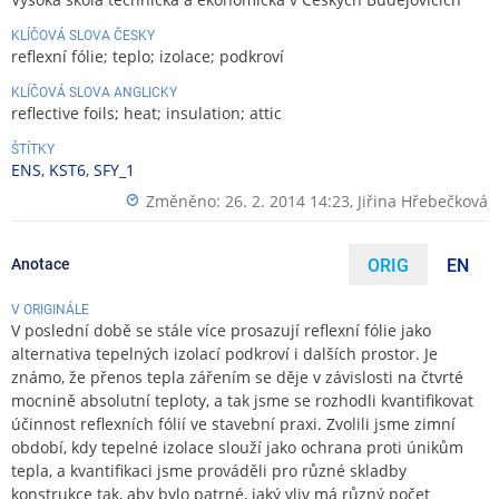
KLÍČOVÁ SLOVA ČESKY
reflexní fólie; teplo; izolace; podkroví
KLÍČOVÁ SLOVA ANGLICKY
reflective foils; heat; insulation; attic
ŠTÍTKY
ENS
,
KST6
,
SFY_1
Změněno: 26. 2. 2014 14:23,
Jiřina Hřebečková
Anotace
ORIG
EN
V ORIGINÁLE
V poslední době se stále více prosazují reflexní fólie jako
alternativa tepelných izolací podkroví i dalších prostor. Je
známo, že přenos tepla zářením se děje v závislosti na čtvrté
mocnině absolutní teploty, a tak jsme se rozhodli kvantifikovat
účinnost reflexních fólií ve stavební praxi. Zvolili jsme zimní
období, kdy tepelné izolace slouží jako ochrana proti únikům
tepla, a kvantifikaci jsme prováděli pro různé skladby
konstrukce tak, aby bylo patrné, jaký vliv má různý počet