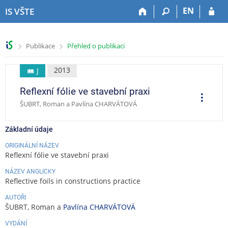
P
P
P
P
EN
IS VŠTE
ř
ř
ř
ř
e
e
e
e
s
s
s
s
>
>
Publikace
Přehled o publikaci
k
k
k
k
o
o
o
o
č
č
č
č
2013
J
i
i
i
i
Reflexní fólie ve stavební praxi
t
t
t
t
O
p
n
n
n
n
ŠUBRT, Roman a Pavlína CHARVÁTOVÁ
e
a
a
a
a
r
a
h
h
o
p
c
Základní údaje
o
l
b
a
e
r
a
s
t
ORIGINÁLNÍ NÁZEV
Reflexní fólie ve stavební praxi
n
v
a
i
í
i
h
č
NÁZEV ANGLICKY
l
č
k
Reflective foils in constructions practice
i
k
u
š
u
AUTOŘI
ŠUBRT, Roman a
Pavlína CHARVÁTOVÁ
t
u
VYDÁNÍ