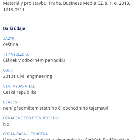
Materiály pro stavbu, Praha, Business Media CZ, s. r. o. 2013,
1213-0311
Další údaje
JAZYK
čeština
TYP VÝSLEDKU
Článek v odborném periodiku
OBOR
20101 Civil engineering
STÁT VYDAVATELE
Česká republika
UTAJENÍ
není předmětem státního či obchodního tajemství
OZNAČENÉ PRO PŘENOS DO RIV
Ne
ORGANIZAČNÍ JEDNOTKA
Vysoká škola technická a ekonomická v Českých Budějovicích