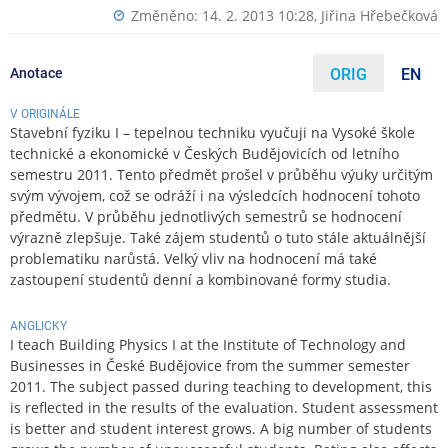
Změněno: 14. 2. 2013 10:28,
Jiřina Hřebečková
Anotace
ORIG
EN
V ORIGINÁLE
Stavební fyziku I – tepelnou techniku vyučuji na Vysoké škole
technické a ekonomické v Českých Budějovicích od letního
semestru 2011. Tento předmět prošel v průběhu výuky určitým
svým vývojem, což se odráží i na výsledcích hodnocení tohoto
předmětu. V průběhu jednotlivých semestrů se hodnocení
výrazně zlepšuje. Také zájem studentů o tuto stále aktuálnější
problematiku narůstá. Velký vliv na hodnocení má také
zastoupení studentů denní a kombinované formy studia.
ANGLICKY
I teach Building Physics I at the Institute of Technology and
Businesses in České Budějovice from the summer semester
2011. The subject passed during teaching to development, this
is reflected in the results of the evaluation. Student assessment
is better and student interest grows. A big number of students