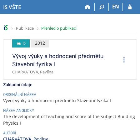
P
P
P
P
EN
IS VŠTE
ř
ř
ř
ř
e
e
e
e
s
s
s
s
>
>
Publikace
Přehled o publikaci
k
k
k
k
o
o
o
o
č
č
č
č
2012
D
i
i
i
i
Vývoj výuky a hodnocení předmětu
t
t
t
t
O
p
n
n
n
n
Stavební fyzika I
e
a
a
a
a
r
CHARVÁTOVÁ, Pavlína
a
h
h
o
p
c
o
l
b
a
e
Základní údaje
r
a
s
t
n
v
a
i
ORIGINÁLNÍ NÁZEV
Vývoj výuky a hodnocení předmětu Stavební fyzika I
í
i
h
č
l
č
k
NÁZEV ANGLICKY
i
k
u
The development of teaching and score of the subject Building
š
u
Physics I
t
AUTOŘI
u
CHARVÁTOVÁ, Pavlína