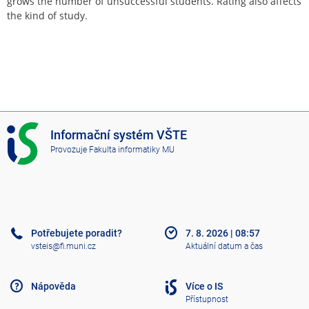
grows the number of unsuccessful students. Rating also affects
the kind of study.
I
Informační systém VŠTE
S
Provozuje
Fakulta informatiky MU
V
Š
T
E
Potřebujete poradit?
7. 8. 2026
|
08:57
vsteis@fi.muni.cz
Aktuální datum a čas
Nápověda
Více o IS
Přístupnost