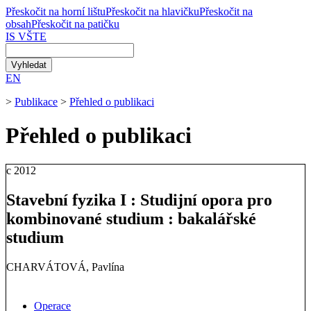
Přeskočit na horní lištu
Přeskočit na hlavičku
Přeskočit na
obsah
Přeskočit na patičku
IS VŠTE
EN
>
Publikace
>
Přehled o publikaci
Přehled o publikaci
c
2012
Stavební fyzika I : Studijní opora pro
kombinované studium : bakalářské
studium
CHARVÁTOVÁ, Pavlína
Operace