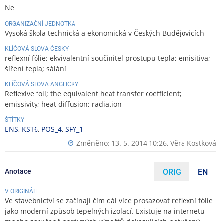
Ne
ORGANIZAČNÍ JEDNOTKA
Vysoká škola technická a ekonomická v Českých Budějovicích
KLÍČOVÁ SLOVA ČESKY
reflexní fólie; ekvivalentní součinitel prostupu tepla; emisitiva;
šíření tepla; sálání
KLÍČOVÁ SLOVA ANGLICKY
Reflexive foil; the equivalent heat transfer coefficient;
emissivity; heat diffusion; radiation
ŠTÍTKY
ENS
,
KST6
,
POS_4
,
SFY_1
Změněno: 13. 5. 2014 10:26,
Věra Kostková
Anotace
ORIG
EN
V ORIGINÁLE
Ve stavebnictví se začínají čím dál více prosazovat reflexní fólie
jako moderní způsob tepelných izolací. Existuje na internetu