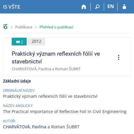
P
P
P
P
EN
IS VŠTE
ř
ř
ř
ř
e
e
e
e
s
s
s
s
>
>
Publikace
Přehled o publikaci
k
k
k
k
o
o
o
o
č
č
č
č
2012
J
i
i
i
i
Praktický význam reflexních fólií ve
t
t
t
t
O
p
n
n
n
n
stavebnictví
e
a
a
a
a
r
CHARVÁTOVÁ, Pavlína a Roman ŠUBRT
a
h
h
o
p
c
o
l
b
a
e
Základní údaje
r
a
s
t
n
v
a
i
ORIGINÁLNÍ NÁZEV
Praktický význam reflexních fólií ve stavebnictví
í
i
h
č
l
č
k
NÁZEV ANGLICKY
i
k
u
The Practical Importance of Reflective Foil in Civil Engineering
š
u
AUTOŘI
t
CHARVÁTOVÁ, Pavlína
a Roman ŠUBRT
u