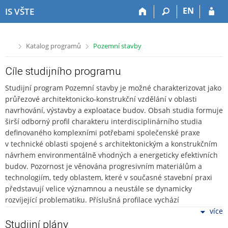
P
P
P
P
EN
IS VŠTE
ř
ř
ř
ř
e
e
e
e
s
s
s
s
>
>
Katalog programů
Pozemní stavby
k
k
k
k
o
o
o
o
č
č
č
č
Cíle studijního programu
i
i
i
i
Studijní program Pozemní stavby je možné charakterizovat jako
t
t
t
t
průřezové architektonicko-konstrukční vzdělání v oblasti
n
n
n
n
navrhování, výstavby a exploatace budov. Obsah studia formuje
a
a
a
a
širší odborný profil charakteru interdisciplinárního studia
h
h
o
p
definovaného komplexními potřebami společenské praxe
o
l
b
a
v technické oblasti spojené s architektonickým a konstrukčním
r
a
s
t
návrhem environmentálně vhodných a energeticky efektivních
n
v
a
i
í
i
h
č
budov. Pozornost je věnována progresivním materiálům a
l
č
k
technologiím, tedy oblastem, které v současné stavební praxi
i
k
u
představují velice významnou a neustále se dynamicky
š
u
rozvíjející problematiku. Příslušná profilace vychází
t
z konkrétních požadavků praxe, čímž je vytvořen předpoklad
více
u
dobré uplatnitelnosti absolventů programu na trhu práce, a to
Studijní plány