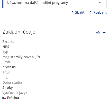
dalšího času pro adaptaci.
Návaznost na další studijní programy
Sbalit
Rozbalit
Základní údaje
více
Zkratka
NPS
Typ
magisterský navazující
Profil
profesní
Titul
Ing.
Doba studia
2 roky
Vyučovací jazyk
čeština