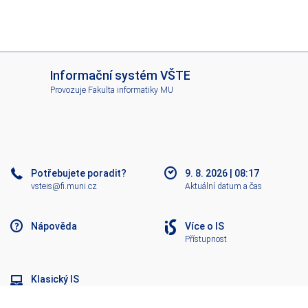
I
Informační systém VŠTE
S
Provozuje
Fakulta informatiky MU
V
Š
T
E
Potřebujete poradit?
9. 8. 2026
|
08:17
vsteis@fi.muni.cz
Aktuální datum a čas
Nápověda
Více o IS
Přístupnost
Klasický IS