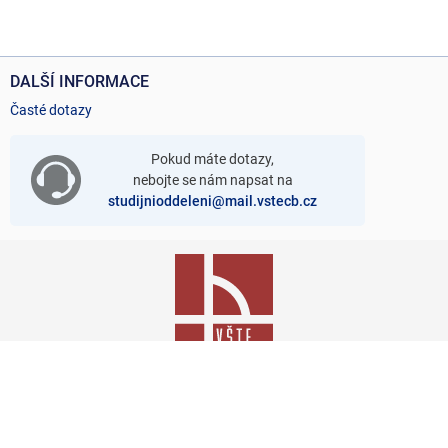
DALŠÍ INFORMACE
Časté dotazy
Pokud máte dotazy,
nebojte se nám napsat na
studijnioddeleni@mail.vstecb.cz
Přihláška je součástí
Informačního systému VŠTE
Zpracování osobních údajů