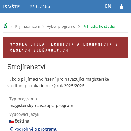
P
P
EN
IS VŠTE
Přihláška
ř
ř
e
e
s
s
>
>
>
Přijímací řízení
Výběr programu
Přihláška ke studiu
k
k
o
o
č
č
VYSOKÁ ŠKOLA TECHNICKÁ A EKONOMICKÁ V
i
i
ČESKÝCH BUDĚJOVICÍCH
t
t
n
n
a
a
Strojírenství
h
o
l
b
II. kolo přijímacího řízení pro navazující magisterské
a
s
studium pro akademický rok 2025/2026
v
a
i
h
Typ programu
č
magisterský navazující program
k
u
Vyučovací jazyk
čeština
Podrobně o programu