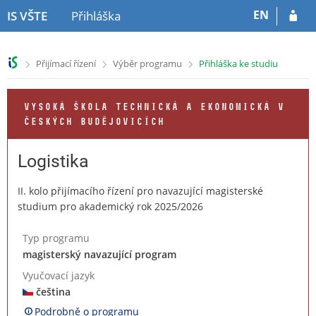
P
P
EN
IS VŠTE
Přihláška
ř
ř
e
e
s
s
>
>
>
Přijímací řízení
Výběr programu
Přihláška ke studiu
k
k
o
o
č
č
VYSOKÁ ŠKOLA TECHNICKÁ A EKONOMICKÁ V
i
i
ČESKÝCH BUDĚJOVICÍCH
t
t
n
n
a
a
Logistika
h
o
l
b
II. kolo přijímacího řízení pro navazující magisterské
a
s
studium pro akademický rok 2025/2026
v
a
i
h
Typ programu
č
magisterský navazující program
k
u
Vyučovací jazyk
čeština
Podrobně o programu