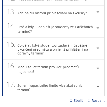
13.
Kde najdu historii přihlašování na zkoušky?
14.
Proč a kdy IS odhlašuje studenty ze zkušebních
termínů?
15.
Co dělat, když studentovi zadávám úspěšné
ukončení předmětu a on je již přihlášený na
opravný termín?
16.
Mohu sdílet termín pro více předmětů
najednou?
17.
Sdílení kapacitního limitu více zkušebních
termínů
Sbalit
Rozbalit