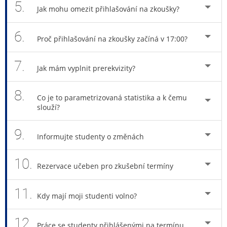
5.
Jak mohu omezit přihlašování na zkoušky?
6.
Proč přihlašování na zkoušky začíná v 17:00?
7.
Jak mám vyplnit prerekvizity?
8.
Co je to parametrizovaná statistika a k čemu
slouží?
9.
Informujte studenty o změnách
10.
Rezervace učeben pro zkušební termíny
11.
Kdy mají moji studenti volno?
12.
Práce se studenty přihlášenými na termínu