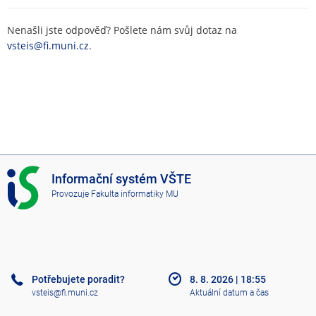
Nenašli jste odpověď? Pošlete nám svůj dotaz na
vsteis@fi.muni.cz
.
I
Informační systém VŠTE
S
Provozuje
Fakulta informatiky MU
V
Š
T
E
Potřebujete poradit?
8. 8. 2026
|
18:55
vsteis@fi.muni.cz
Aktuální datum a čas