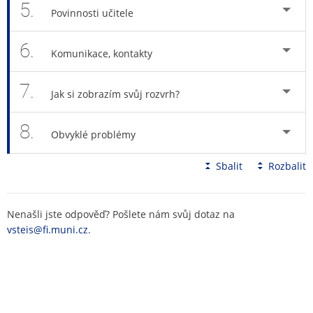
5.
Povinnosti učitele
6.
Komunikace, kontakty
7.
Jak si zobrazím svůj rozvrh?
8.
Obvyklé problémy
Sbalit
Rozbalit
Nenašli jste odpověď? Pošlete nám svůj dotaz na
vsteis@fi.muni.cz
.