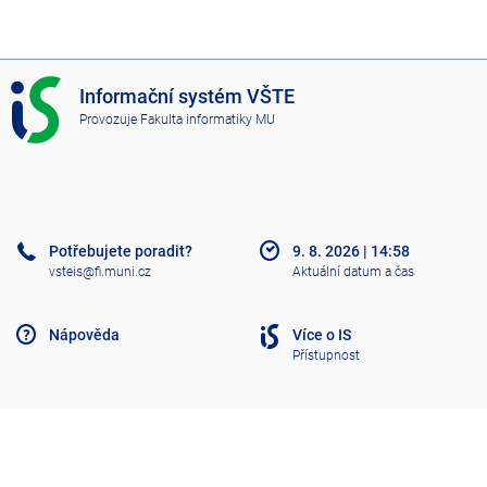
I
Informační systém VŠTE
S
Provozuje
Fakulta informatiky MU
V
Š
T
E
Potřebujete poradit?
9. 8. 2026
|
14:58
vsteis@fi.muni.cz
Aktuální datum a čas
Nápověda
Více o IS
Přístupnost
Klasický IS