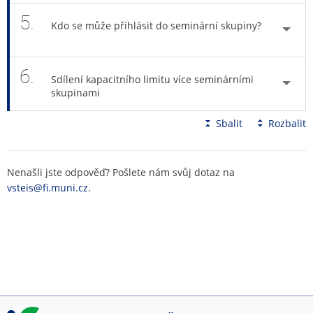
5.
Kdo se může přihlásit do seminární skupiny?
6.
Sdílení kapacitního limitu více seminárními
skupinami
Sbalit
Rozbalit
Nenašli jste odpověď? Pošlete nám svůj dotaz na
vsteis@fi.muni.cz
.