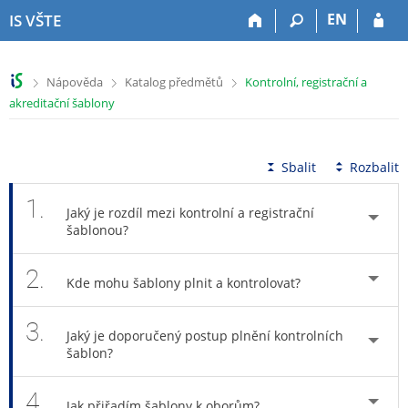
P
P
P
P
EN
IS VŠTE
ř
ř
ř
ř
e
e
e
e
s
s
s
s
>
>
>
Nápověda
Katalog předmětů
Kontrolní, registrační a
k
k
k
k
akreditační šablony
o
o
o
o
č
č
č
č
i
i
i
i
t
t
t
t
Sbalit
Rozbalit
n
n
n
n
a
a
a
a
1.
Jaký je rozdíl mezi kontrolní a registrační
h
h
o
p
šablonou?
o
l
b
a
r
a
s
t
2.
n
v
a
i
Kde mohu šablony plnit a kontrolovat?
í
i
h
č
l
č
k
3.
i
k
u
Jaký je doporučený postup plnění kontrolních
šablon?
š
u
t
u
4.
Jak přiřadím šablony k oborům?