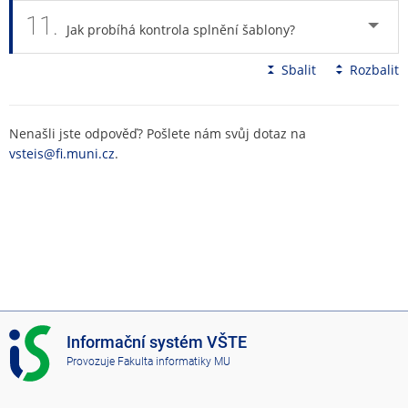
11.
Jak probíhá kontrola splnění šablony?
Sbalit
Rozbalit
Nenašli jste odpověď? Pošlete nám svůj dotaz na
vsteis@fi.muni.cz
.
I
Informační systém VŠTE
S
Provozuje
Fakulta informatiky MU
V
Š