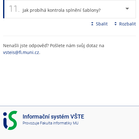
11.
Jak probíhá kontrola splnění šablony?
Sbalit
Rozbalit
Nenašli jste odpověď? Pošlete nám svůj dotaz na
vsteis@fi.muni.cz
.
I
Informační systém VŠTE
S
Provozuje
Fakulta informatiky MU
V
Š