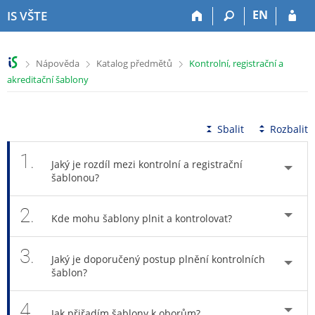
P
P
P
P
EN
IS VŠTE
ř
ř
ř
ř
e
e
e
e
s
s
s
s
>
>
>
Nápověda
Katalog předmětů
Kontrolní, registrační a
k
k
k
k
akreditační šablony
o
o
o
o
č
č
č
č
i
i
i
i
t
t
t
t
Sbalit
Rozbalit
n
n
n
n
a
a
a
a
1.
Jaký je rozdíl mezi kontrolní a registrační
h
h
o
p
šablonou?
o
l
b
a
r
a
s
t
2.
n
v
a
i
Kde mohu šablony plnit a kontrolovat?
í
i
h
č
l
č
k
3.
i
k
u
Jaký je doporučený postup plnění kontrolních
šablon?
š
u
t
u
4.
Jak přiřadím šablony k oborům?