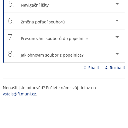
5.
Navigační lišty
6.
Změna pořadí souborů
7.
Přesunování souborů do popelnice
8.
Jak obnovím soubor z popelnice?
Sbalit
Rozbalit
Nenašli jste odpověď? Pošlete nám svůj dotaz na
vsteis@fi.muni.cz
.