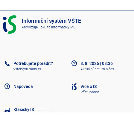
I
Informační systém VŠTE
S
Provozuje
Fakulta informatiky MU
V
Š
T
E
Potřebujete poradit?
8. 8. 2026
|
08:36
vsteis@fi.muni.cz
Aktuální datum a čas
Nápověda
Více o IS
Přístupnost
Klasický IS