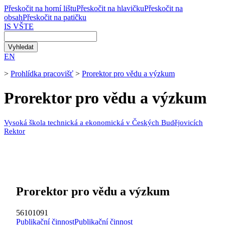
Přeskočit na horní lištu
Přeskočit na hlavičku
Přeskočit na
obsah
Přeskočit na patičku
IS VŠTE
EN
>
Prohlídka pracovišť
>
Prorektor pro vědu a výzkum
Prorektor pro vědu a výzkum
Vysoká škola technická a ekonomická v Českých Budějovicích
Rektor
Prorektor pro vědu a výzkum
56101091
Publikační činnost
Publikační činnost