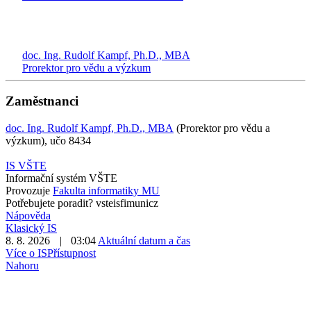
doc. Ing. Rudolf Kampf, Ph.D., MBA
Prorektor pro vědu a výzkum
Zaměstnanci
doc. Ing. Rudolf Kampf, Ph.D., MBA
(Prorektor pro vědu a
výzkum), učo 8434
IS VŠTE
Informační systém VŠTE
Provozuje
Fakulta informatiky MU
Potřebujete poradit?
vste
is
fi
mun
i
cz
Nápověda
Klasický IS
8. 8. 2026
|
03:04
Aktuální datum a čas
Více o IS
Přístupnost
Nahoru