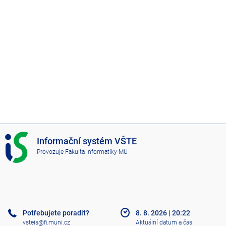
a
č
n
í
č
i
n
n
o
s
t
I
Informační systém VŠTE
S
Provozuje
Fakulta informatiky MU
V
Š
T
E
Potřebujete poradit?
8. 8. 2026
|
20:22
vsteis@fi.muni.cz
Aktuální datum a čas