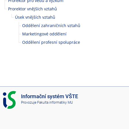
Prorektor pro vědu a výzkum
k
Prorektor vnějších vztahů
á
Úsek vnějších vztahů
Oddělení zahraničních vztahů
v
Marketingové oddělení
Č
Oddělení profesní spolupráce
e
s
k
ý
I
Informační systém VŠTE
S
c
Provozuje
Fakulta informatiky MU
V
Š
h
T
E
B