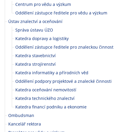
k
Centrum pro vědu a výzkum
á
Oddělení zástupce ředitele pro vědu a výzkum
Ústav znalectví a oceňování
a
Správa ústavu ÚZO
e
Katedra dopravy a logistiky
Oddělení zástupce ředitele pro znaleckou činnost
k
Katedra stavebnictví
o
Katedra strojírenství
Katedra informatiky a přírodních věd
n
Oddělení podpory projektové a znalecké činnosti
o
Katedra oceňování nemovitostí
m
Katedra technického znalectví
Katedra financí podniku a ekonomie
i
Ombudsman
c
Kancelář rektora