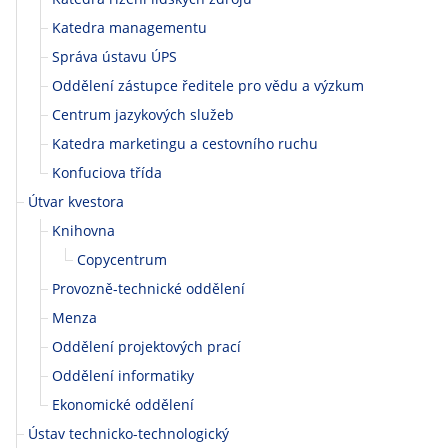
o
Katedra managementu
Správa ústavu ÚPS
l
Oddělení zástupce ředitele pro vědu a výzkum
a
Centrum jazykových služeb
Katedra marketingu a cestovního ruchu
t
Konfuciova třída
e
Útvar kvestora
Knihovna
c
Copycentrum
h
Provozně-technické oddělení
Menza
n
Oddělení projektových prací
i
Oddělení informatiky
c
Ekonomické oddělení
Ústav technicko-technologický