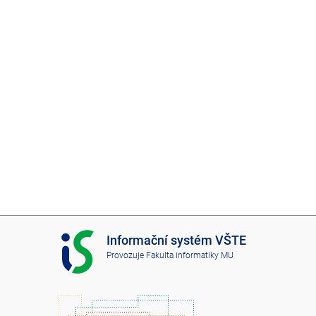
I
Informační systém VŠTE
S
Provozuje
Fakulta informatiky MU
V
Š
T
E