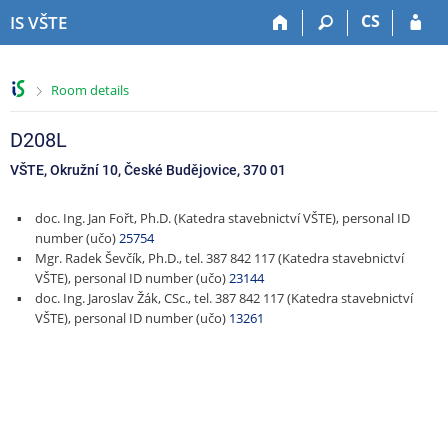
S
S
S
S
CS
IS VŠTE
k
k
k
k
i
i
i
i
p
p
p
p
>
Room details
t
t
t
t
o
o
o
o
t
h
c
f
D208L
o
e
o
o
VŠTE, Okružní 10, České Budějovice, 370 01
p
a
n
o
b
d
t
t
doc. Ing. Jan Fořt, Ph.D. (Katedra stavebnictví VŠTE), personal ID
a
e
e
e
number (učo)
25754
r
r
n
r
Mgr. Radek Ševčík, Ph.D., tel. 387 842 117 (Katedra stavebnictví
t
VŠTE), personal ID number (učo)
23144
doc. Ing. Jaroslav Žák, CSc., tel. 387 842 117 (Katedra stavebnictví
VŠTE), personal ID number (učo)
13261