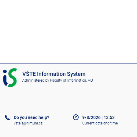
I
VŠTE Information System
S
Administered by
Faculty of Informatics, MU
V
Š
T
E
Do you need help?
9/8/2026
|
13:53
vsteis@fi.muni.cz
Current date and time