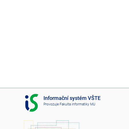
I
Informační systém VŠTE
S
Provozuje
Fakulta informatiky MU
V
Š
T
E