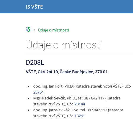
P
P
P
P
IS VŠTE
ř
ř
ř
ř
e
e
e
e
s
s
s
s
k
k
k
k
>
Údaje o místnosti
o
o
o
o
č
č
č
č
Údaje o místnosti
i
i
i
i
t
t
t
t
n
n
n
n
D208L
a
a
a
a
h
h
o
p
VŠTE, Okružní 10, České Budějovice, 370 01
o
l
b
a
r
a
s
t
doc. Ing. Jan Fořt, Ph.D. (Katedra stavebnictví VŠTE), učo
n
v
a
i
25754
í
i
h
č
Mgr. Radek Ševčík, Ph.D., tel. 387 842 117 (Katedra
l
č
k
stavebnictví VŠTE), učo
23144
i
k
u
doc. Ing. Jaroslav Žák, CSc., tel. 387 842 117 (Katedra
š
u
stavebnictví VŠTE), učo
13261
t
u