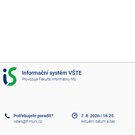
I
Informační systém VŠTE
S
Provozuje
Fakulta informatiky MU
V
Š
T
E
Potřebujete poradit?
7. 8. 2026
|
16:25
vsteis@fi.muni.cz
Aktuální datum a čas