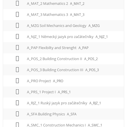
A_MAT_2 Mathematics 2
A_MAT_2
A_MAT_3 Mathematics 3
A_MAT_3
A_MZG Soil Mechanics and Geology
A_MZG
A_NJZ_1 Německý jazyk pro začátečníky
A_NJZ_1
A_PAP Flexibilty and Strenght
A_PAP
A_POS_2 Building Construction II
A_POS_2
A_POS_3 Building Construction III
A_POS_3
A_PRO Project
A_PRO
A_PRS_1 Project I
A_PRS_1
A_RJZ_1 Ruský jazyk pro začátečníky
A_RJZ_1
A_SFA Building Physics
A_SFA
A_SMC_1 Construction Mechanics I
A_SMC_1