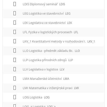
LDIS Diplomový seminář
LDIS
LEG Logistika ve stavebnictví
LEG
LEK Legislativa ve stavebnictví
LEK
LFL Fyzika v logistických procesech
LFL
LKV_1 Kvantitativní metody v rozhodování I.
LKV_1
LLO Logistika - předmět základu Bc.
LLO
LLP Logistika přírodních zdrojů
LLP
LLV Legislativa v logistice
LLV
LMA Manažerské účetnictví
LMA
LMI Matematika v inženýrské praxi
LMI
LOG Logistika
LOG
LOG_a Logistika
LOG_a