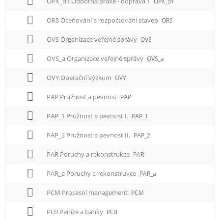
OPX_d1 Odborná praxe - doprava 1
OPX_d1
ORS Oceňování a rozpočtování staveb
ORS
OVS Organizace veřejné správy
OVS
OVS_a Organizace veřejné správy
OVS_a
OVY Operační výzkum
OVY
PAP Pružnost a pevnost
PAP
PAP_1 Pružnost a pevnost I.
PAP_1
PAP_2 Pružnost a pevnost II.
PAP_2
PAR Poruchy a rekonstrukce
PAR
PAR_a Poruchy a rekonstrukce
PAR_a
PCM Procesní management
PCM
PEB Peníze a banky
PEB