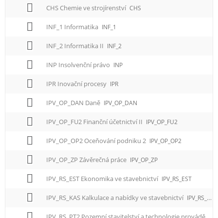
CHS Chemie ve strojírenství
CHS
INF_1 Informatika
INF_1
INF_2 Informatika II
INF_2
INP Insolvenční právo
INP
IPR Inovační procesy
IPR
IPV_OP_DAN Daně
IPV_OP_DAN
IPV_OP_FU2 Finanční účetnictví II
IPV_OP_FU2
IPV_OP_OP2 Oceňování podniku 2
IPV_OP_OP2
IPV_OP_ZP Závěrečná práce
IPV_OP_ZP
IPV_RS_EST Ekonomika ve stavebnictví
IPV_RS_EST
IPV_RS_KAS Kalkulace a nabídky ve stavebnictví
IPV_RS_KAS
IPV_RS_PT2 Pozemní stavitelství a technologie provádění II