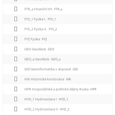
FTR_a Finanční trh
FTR_a
FYS_1 Fyzika I.
FYS_1
FYS_2 Fyzika II.
FYS_2
FYZ Fyzika
FYZ
GEO Geodézie
GEO
GEO_a Geodézie
GEO_a
GID Geoinformatika v dopravě
GID
HIK Historické konstrukce
HIK
HPR Hospodářské a politické dějiny Ruska
HPR
HYD_1 Hydroizolace I
HYD_1
HYD_2 Hydroizolace II
HYD_2