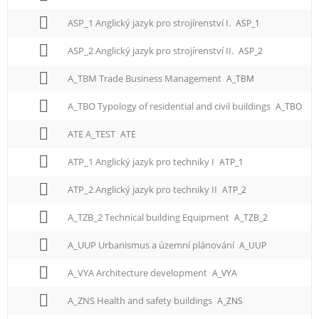
ASP_1 Anglický jazyk pro strojírenství I.
ASP_1
ASP_2 Anglický jazyk pro strojírenství II.
ASP_2
A_TBM Trade Business Management
A_TBM
A_TBO Typology of residential and civil buildings
A_TBO
ATE A_TEST
ATE
ATP_1 Anglický jazyk pro techniky I
ATP_1
ATP_2 Anglický jazyk pro techniky II
ATP_2
A_TZB_2 Technical building Equipment
A_TZB_2
A_UUP Urbanismus a územní plánování
A_UUP
A_VYA Architecture development
A_VYA
A_ZNS Health and safety buildings
A_ZNS