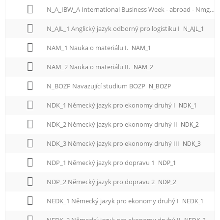
N_A_IBW_A International Business Week - abroad - Nmgr.
N_AJL_1 Anglický jazyk odborný pro logistiku I
N_AJL_1
NAM_1 Nauka o materiálu I.
NAM_1
NAM_2 Nauka o materiálu II.
NAM_2
N_BOZP Navazující studium BOZP
N_BOZP
NDK_1 Německý jazyk pro ekonomy druhý I
NDK_1
NDK_2 Německý jazyk pro ekonomy druhý II
NDK_2
NDK_3 Německý jazyk pro ekonomy druhý III
NDK_3
NDP_1 Německý jazyk pro dopravu 1
NDP_1
NDP_2 Německý jazyk pro dopravu 2
NDP_2
NEDK_1 Německý jazyk pro ekonomy druhý I
NEDK_1
NEDK_2 Německý jazyk pro ekonomy druhý II