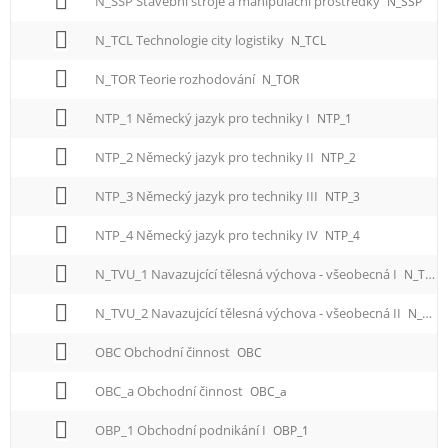
N_SSP Stavební stroje a manipulační prostředky
N_SSP
N_TCL Technologie city logistiky
N_TCL
N_TOR Teorie rozhodování
N_TOR
NTP_1 Německý jazyk pro techniky I
NTP_1
NTP_2 Německý jazyk pro techniky II
NTP_2
NTP_3 Německý jazyk pro techniky III
NTP_3
NTP_4 Německý jazyk pro techniky IV
NTP_4
N_TVU_1 Navazujcící tělesná výchova - všeobecná I
N_TVU_1
N_TVU_2 Navazujcící tělesná výchova - všeobecná II
N_TVU_2
OBC Obchodní činnost
OBC
OBC_a Obchodní činnost
OBC_a
OBP_1 Obchodní podnikání I
OBP_1