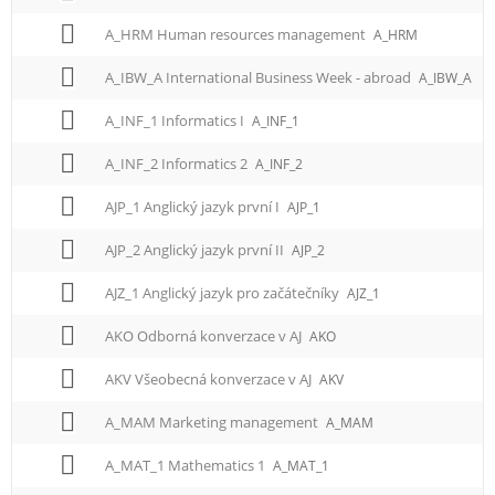
A_HRM Human resources management
A_HRM
A_IBW_A International Business Week - abroad
A_IBW_A
A_INF_1 Informatics I
A_INF_1
A_INF_2 Informatics 2
A_INF_2
AJP_1 Anglický jazyk první I
AJP_1
AJP_2 Anglický jazyk první II
AJP_2
AJZ_1 Anglický jazyk pro začátečníky
AJZ_1
AKO Odborná konverzace v AJ
AKO
AKV Všeobecná konverzace v AJ
AKV
A_MAM Marketing management
A_MAM
A_MAT_1 Mathematics 1
A_MAT_1