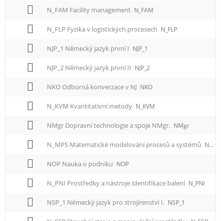
N_FAM Facility management
N_FAM
N_FLP Fyzika v logistických procesech
N_FLP
NJP_1 Německý jazyk první I
NJP_1
NJP_2 Německý jazyk první II
NJP_2
NKO Odborná konverzace v NJ
NKO
N_KVM Kvantitativní metody
N_KVM
NMgr Dopravní technologie a spoje NMgr.
NMgr
N_MPS Matematické modelování procesů a systémů
N_MPS
NOP Nauka o podniku
NOP
N_PNI Prostředky a nástroje identifikace balení
N_PNI
NSP_1 Německý jazyk pro strojírenství I.
NSP_1