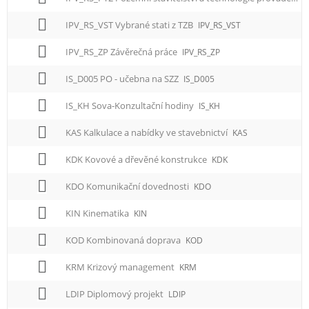
IPV_RS_VST Vybrané stati z TZB
IPV_RS_VST
IPV_RS_ZP Závěrečná práce
IPV_RS_ZP
IS_D005 PO - učebna na SZZ
IS_D005
IS_KH Sova-Konzultační hodiny
IS_KH
KAS Kalkulace a nabídky ve stavebnictví
KAS
KDK Kovové a dřevěné konstrukce
KDK
KDO Komunikační dovednosti
KDO
KIN Kinematika
KIN
KOD Kombinovaná doprava
KOD
KRM Krizový management
KRM
LDIP Diplomový projekt
LDIP