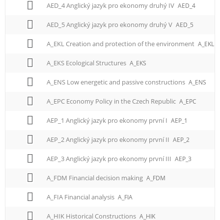
AED_4 Anglický jazyk pro ekonomy druhý IV
AED_4
AED_5 Anglický jazyk pro ekonomy druhý V
AED_5
A_EKL Creation and protection of the environment
A_EKL
A_EKS Ecological Structures
A_EKS
A_ENS Low energetic and passive constructions
A_ENS
A_EPC Economy Policy in the Czech Republic
A_EPC
AEP_1 Anglický jazyk pro ekonomy první I
AEP_1
AEP_2 Anglický jazyk pro ekonomy první II
AEP_2
AEP_3 Anglický jazyk pro ekonomy první III
AEP_3
A_FDM Financial decision making
A_FDM
A_FIA Financial analysis
A_FIA
A_HIK Historical Constructions
A_HIK