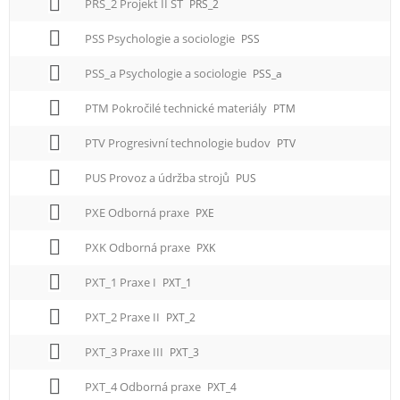
PRS_2 Projekt II ST
PRS_2
PSS Psychologie a sociologie
PSS
PSS_a Psychologie a sociologie
PSS_a
PTM Pokročilé technické materiály
PTM
PTV Progresivní technologie budov
PTV
PUS Provoz a údržba strojů
PUS
PXE Odborná praxe
PXE
PXK Odborná praxe
PXK
PXT_1 Praxe I
PXT_1
PXT_2 Praxe II
PXT_2
PXT_3 Praxe III
PXT_3
PXT_4 Odborná praxe
PXT_4