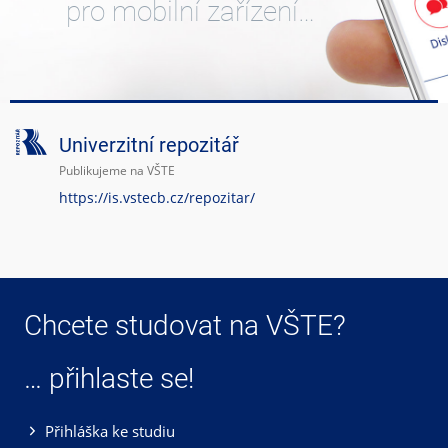
pro mobilní zařízení…
Univerzitní repozitář
Publikujeme na VŠTE
https://is.vstecb.cz/repozitar/
Chcete studovat na VŠTE?
… přihlaste se!
Přihláška ke studiu