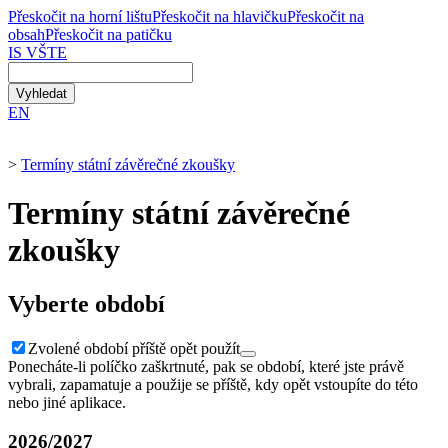
Přeskočit na horní lištu
Přeskočit na hlavičku
Přeskočit na
obsah
Přeskočit na patičku
IS VŠTE
EN
>
Termíny státní závěrečné zkoušky
Termíny státní závěrečné
zkoušky
Vyberte období
Zvolené období příště opět použít
Ponecháte-li políčko zaškrtnuté, pak se období, které jste právě
vybrali, zapamatuje a použije se příště, kdy opět vstoupíte do této
nebo jiné aplikace.
2026/2027